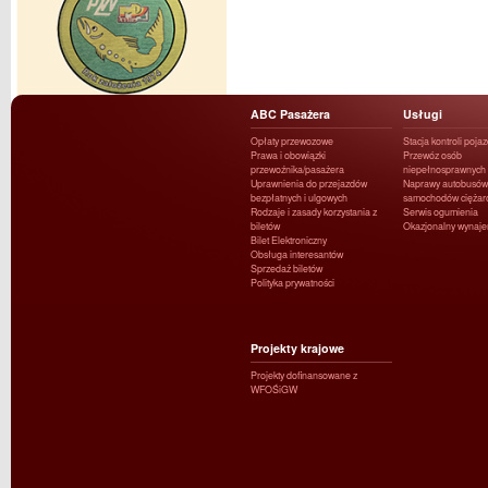
ABC Pasażera
Usługi
Opłaty przewozowe
Stacja kontroli poja
Prawa i obowiązki
Przewóz osób
przewoźnika/pasażera
niepełnosprawnych
Uprawnienia do przejazdów
Naprawy autobusów 
bezpłatnych i ulgowych
samochodów ciężar
Rodzaje i zasady korzystania z
Serwis ogumienia
biletów
Okazjonalny wynaj
Bilet Elektroniczny
Obsługa interesantów
Sprzedaż biletów
Polityka prywatności
Projekty krajowe
Projekty dofinansowane z
WFOŚiGW