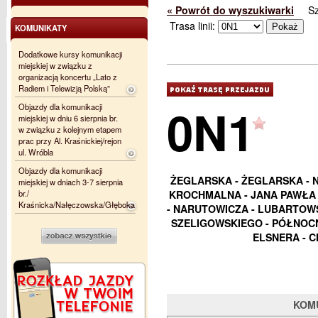
« Powrót do wyszukiwarki
S
Trasa linii:
KOMUNIKATY
Dodatkowe kursy komunikacji
miejskiej w związku z
organizacją koncertu „Lato z
Radiem i Telewizją Polską”
0N1
Objazdy dla komunikacji
miejskiej w dniu 6 sierpnia br.
w związku z kolejnym etapem
prac przy Al. Kraśnickiej/rejon
ul. Wróbla
Objazdy dla komunikacji
ŻEGLARSKA - ŻEGLARSKA - 
miejskiej w dniach 3-7 sierpnia
br./
KROCHMALNA - JANA PAWŁA I
Kraśnicka/Nałęczowska/Głęboka
- NARUTOWICZA - LUBARTOWS
SZELIGOWSKIEGO - PÓŁNOCN
ELSNERA - C
KOM