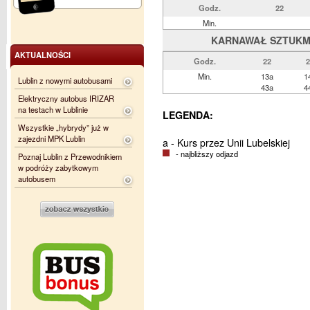
Godz.
22
Min.
KARNAWAŁ SZTUKMIS
AKTUALNOŚCI
Godz.
22
2
Min.
13a
1
Lublin z nowymi autobusami
43a
4
Elektryczny autobus IRIZAR
na testach w Lublinie
LEGENDA:
Wszystkie „hybrydy” już w
zajezdni MPK Lublin
a - Kurs przez Unii Lubelskiej
- najbliższy odjazd
Poznaj Lublin z Przewodnikiem
w podróży zabytkowym
autobusem