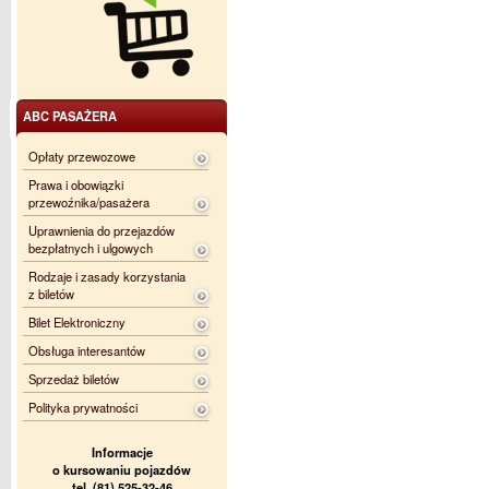
ABC PASAŻERA
Opłaty przewozowe
Prawa i obowiązki
przewoźnika/pasażera
Uprawnienia do przejazdów
bezpłatnych i ulgowych
Rodzaje i zasady korzystania
z biletów
Bilet Elektroniczny
Obsługa interesantów
Sprzedaż biletów
Polityka prywatności
Informacje
o kursowaniu pojazdów
tel. (81) 525-32-46