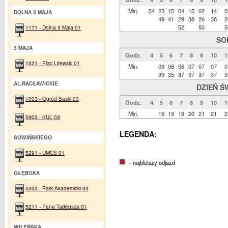
Min.
54
23
15
04
15
02
14
0
DOLNA 3 MAJA
49
41
29
38
26
38
2
52
50
5
1171 - Dolna 3 Maja 01
SO
3 MAJA
Godz.
4
5
6
7
8
9
10
1
1021 - Plac Litewski 01
Min.
09
06
06
07
07
07
0
39
35
37
37
37
37
3
AL.RACŁAWICKIE
DZIEŃ Ś
1003 - Ogród Saski 03
Godz.
4
5
6
7
8
9
10
1
Min.
19
19
19
20
21
21
2
5903 - KUL 03
LEGENDA:
SOWIŃSKIEGO
5291 - UMCS 01
- najbliższy odjazd
GŁĘBOKA
5303 - Park Akademicki 03
5211 - Pana Tadeusza 01
WILEŃSKA