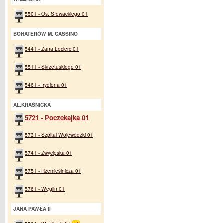
5501 - Os. Słowackiego 01
BOHATERÓW M. CASSINO
5441 - Zana Leclerc 01
5511 - Skrzetuskiego 01
5461 - Irydiona 01
AL.KRAŚNICKA
5721 - Poczekajka 01
5731 - Szpital Wojewódzki 01
5741 - Zwycięska 01
5751 - Rzemieślnicza 01
5761 - Węglin 01
JANA PAWŁA II