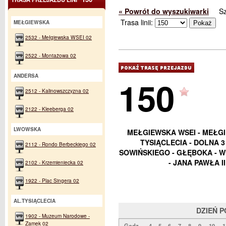
« Powrót do wyszukiwarki
S
Trasa linii:
MEŁGIEWSKA
2532 - Mełgiewska WSEI 02
2522 - Montażowa 02
ANDERSA
150
2512 - Kalinowszczyzna 02
2122 - Kleeberga 02
LWOWSKA
MEŁGIEWSKA WSEI - MEŁGI
TYSIĄCLECIA - DOLNA 3 
2112 - Rondo Berbeckiego 02
SOWIŃSKIEGO - GŁĘBOKA - WI
- JANA PAWŁA I
2102 - Krzemieniecka 02
1922 - Plac Singera 02
AL.TYSIĄCLECIA
DZIEŃ 
1902 - Muzeum Narodowe -
Zamek 02
Godz.
4
5
6
7
8
9
10
1