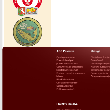
ABC Pasażera
Usługi
Opłaty przewozowe
Stacja kontroli poja
Prawa i obowiązki
Przewóz osób
przewoźnika/pasażera
niepełnosprawnych
Uprawnienia do przejazdów
Naprawy autobusów 
bezpłatnych i ulgowych
samochodów ciężar
Rodzaje i zasady korzystania z
Serwis ogumienia
biletów
Okazjonalny wynaj
Bilet Elektroniczny
Obsługa interesantów
Sprzedaż biletów
Polityka prywatności
Projekty krajowe
Projekty dofinansowane z