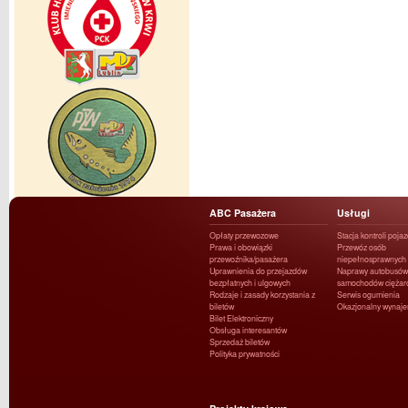
ABC Pasażera
Usługi
Opłaty przewozowe
Stacja kontroli poja
Prawa i obowiązki
Przewóz osób
przewoźnika/pasażera
niepełnosprawnych
Uprawnienia do przejazdów
Naprawy autobusów 
bezpłatnych i ulgowych
samochodów ciężar
Rodzaje i zasady korzystania z
Serwis ogumienia
biletów
Okazjonalny wynaj
Bilet Elektroniczny
Obsługa interesantów
Sprzedaż biletów
Polityka prywatności