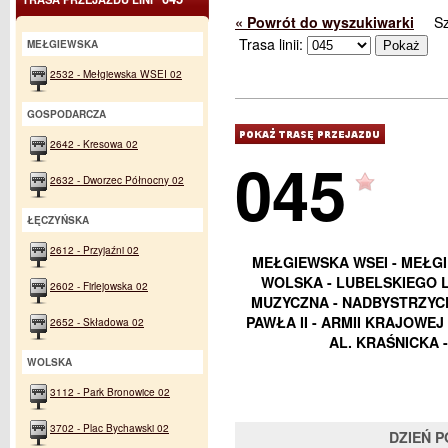
« Powrót do wyszukiwarki
S
Trasa linii:
MEŁGIEWSKA
2532 - Mełgiewska WSEI 02
GOSPODARCZA
2642 - Kresowa 02
045
2632 - Dworzec Północny 02
ŁĘCZYŃSKA
2612 - Przyjaźni 02
MEŁGIEWSKA WSEI - MEŁGI
WOLSKA - LUBELSKIEGO L
2602 - Firlejowska 02
MUZYCZNA - NADBYSTRZYCKA
PAWŁA II - ARMII KRAJOWEJ 
2652 - Składowa 02
AL. KRAŚNICKA 
WOLSKA
3112 - Park Bronowice 02
3702 - Plac Bychawski 02
DZIEŃ 