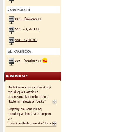
JANA PAWŁA II
5571 - Roztocze 01
5621 - Gęsia II 01
5581 - Gęsia 01
AL. KRAŚNICKA
5591 - Węglinek 01
KOMUNIKATY
Dodatkowe kursy komunikacji
miejskiej w związku z
organizacją koncertu „Lato z
Radiem i Telewizją Polską”
Objazdy dla komunikacji
miejskiej w dniach 3-7 sierpnia
br./
Kraśnicka/Nałęczowska/Głęboka