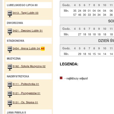
Godz.
4
5
6
7
8
9
10
11
LUBELSKIEGO LIPCA 80
Min.
35
24
09
01
04
04
04
06
3413 - Targi Lublin 03
57
46
30
33
34
34
34
36
SO
DWORCOWA
Godz.
4
5
6
7
8
9
10
11
3421 - Dworzec Lublin 51
Min.
27
18
18
18
18
18
18
DZIEŃ Ś
STADIONOWA
Godz.
4
5
6
7
8
9
10
11
3454 - Arena Lublin 04
Min.
29
18
16
15
14
14
14
MUZYCZNA
LEGENDA:
5192 - Szkoła Muzyczna 02
NADBYSTRZYCKA
- najbliższy odjazd
5111 - Politechnika 01
5121 - Pozytywistów 01
5131 - Os. Skarpa 01
JANA PAWŁA II