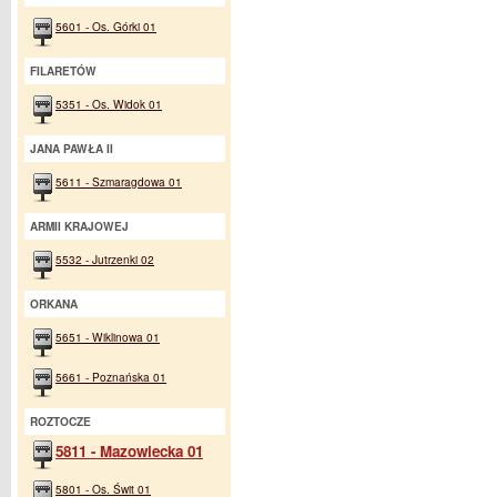
5601 - Os. Górki 01
FILARETÓW
5351 - Os. Widok 01
JANA PAWŁA II
5611 - Szmaragdowa 01
ARMII KRAJOWEJ
5532 - Jutrzenki 02
ORKANA
5651 - Wiklinowa 01
5661 - Poznańska 01
ROZTOCZE
5811 - Mazowiecka 01
5801 - Os. Świt 01