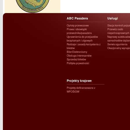
ABC Pasażera
Usługi
Opłaty przewozowe
Stacja kontroli poja
Prawa i obowiązki
Przewóz osób
przewoźnika/pasażera
niepełnosprawnych
Uprawnienia do przejazdów
Naprawy autobusów 
bezpłatnych i ulgowych
samochodów ciężar
Rodzaje i zasady korzystania z
Serwis ogumienia
biletów
Okazjonalny wynaj
Bilet Elektroniczny
Obsługa interesantów
Sprzedaż biletów
Polityka prywatności
Projekty krajowe
Projekty dofinansowane z
WFOŚiGW