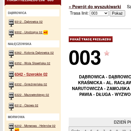
« Powrót do wyszukiwarki
S
Trasa linii:
DĄBROWICA
9312 - Dąbrowica 02
9302 - Urodzajna 02
NAŁĘCZOWSKA
003
6362 - Kolonia Dąbrowica 02
6352 - Wola Sławińska 02
6342 - Szerokie 02
DĄBROWICA - DĄBROWIC
KRAŚNICKA - AL. RACŁAW
6332 - Gnieźnieńska 02
NARUTOWICZA - ZAMOJSKA -
PAWIA - DŁUGA - WYZWO
6322 - Mazowieckiego 02
6312 - Cisowa 02
MORWOWA
DZIEŃ 
6202 - Morwowa - Helenów 02
Godz.
4
5
6
7
8
9
10