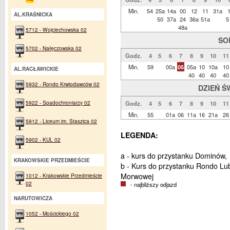
Min.
54
25a
14a
00
12
11
31a
AL.KRAŚNICKA
50
37a
24
36a
51a
5
48a
5712 - Wojciechowska 02
SO
5702 - Nałęczowska 02
Godz.
4
5
6
7
8
9
10
11
Min.
59
00a
05
05a
10
10a
10
AL.RACŁAWICKIE
40
40
40
40
5932 - Rondo Krwiodawców 02
DZIEŃ Ś
5922 - Spadochroniarzy 02
Godz.
4
5
6
7
8
9
10
11
Min.
55
01a
06
11a
16
21a
26
5912 - Liceum im. Staszica 02
LEGENDA:
5902 - KUL 02
a - kurs do przystanku Dominów,
KRAKOWSKIE PRZEDMIEŚCIE
b - Kurs do przystanku Rondo Lub
Morwowej
1012 - Krakowskie Przedmieście
02
- najbliższy odjazd
NARUTOWICZA
1052 - Mościckiego 02