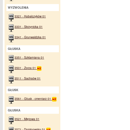
WYZWOLENIA
3321 - Hubalczyków 01
3331 - Skrzynicka 01
3341 - Grunwaldzka 01
GŁUSKA
3351 - Szklarniana 01
3501 - Zorza 01
3511 - Sachsów 01
GŁUSK
3561 - Głusk - cmentarz 01
GŁUSKA
3521 - Miętowa 01
3571 - Dominowska 01