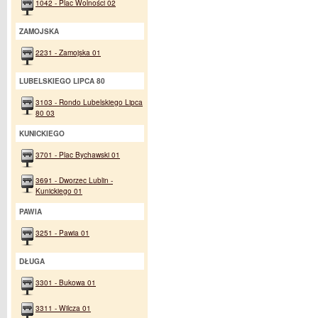
1042 - Plac Wolności 02
ZAMOJSKA
2231 - Zamojska 01
LUBELSKIEGO LIPCA 80
3103 - Rondo Lubelskiego Lipca
80 03
KUNICKIEGO
3701 - Plac Bychawski 01
3691 - Dworzec Lublin -
Kunickiego 01
PAWIA
3251 - Pawia 01
DŁUGA
3301 - Bukowa 01
3311 - Wilcza 01