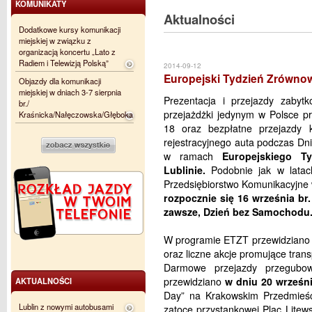
KOMUNIKATY
Aktualności
Dodatkowe kursy komunikacji
miejskiej w związku z
organizacją koncertu „Lato z
Radiem i Telewizją Polską”
2014-09-12
Europejski Tydzień Zrówno
Objazdy dla komunikacji
miejskiej w dniach 3-7 sierpnia
Prezentacja i przejazdy zab
br./
przejażdżki jedynym w Polsce pr
Kraśnicka/Nałęczowska/Głęboka
18 oraz bezpłatne przejazdy
rejestracyjnego auta podczas Dni
w ramach
Europejskiego T
Lublinie.
Podobnie jak w latach
Przedsiębiorstwo Komunikacyjne 
rozpocznie się 16 września br.
zawsze, Dzień bez Samochodu
W programie ETZT przewidziano t
oraz liczne akcje promujące tran
Darmowe przejazdy przegubow
przewidziano
w dniu 20 wrześni
AKTUALNOŚCI
Day” na Krakowskim Przedmieści
Lublin z nowymi autobusami
zatoce przystankowej Plac Litew