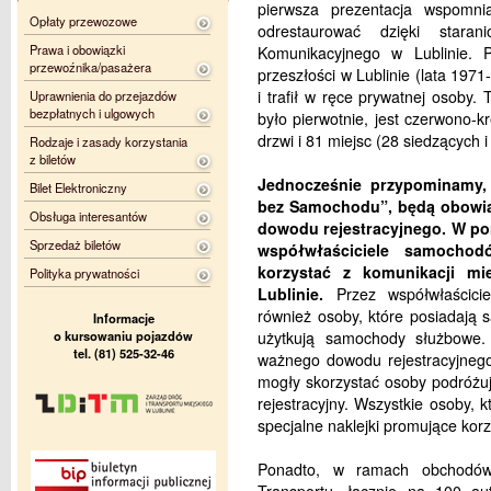
pierwsza prezentacja wspomn
Opłaty przewozowe
odrestaurować dzięki staran
Prawa i obowiązki
Komunikacyjnego w Lublinie. 
przewoźnika/pasażera
przeszłości w Lublinie (lata 1971
i trafił w ręce prywatnej osoby.
Uprawnienia do przejazdów
bezpłatnych i ulgowych
było pierwotnie, jest czerwono
drzwi i 81 miejsc (28 siedzących i
Rodzaje i zasady korzystania
z biletów
Jednocześnie przypominamy, 
Bilet Elektroniczny
bez Samochodu”, będą obowią
Obsługa interesantów
dowodu rejestracyjnego. W poni
Sprzedaż biletów
współwłaściciele samocho
korzystać z komunikacji mie
Polityka prywatności
Lublinie.
Przez współwłaścicie
również osoby, które posiadają
Informacje
o kursowaniu pojazdów
użytkują samochody służbowe.
tel. (81) 525-32-46
ważnego dowodu rejestracyjneg
mogły skorzystać osoby podróżu
rejestracyjny. Wszystkie osoby, 
specjalne naklejki promujące korz
Ponadto, w ramach obchodów