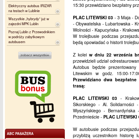
15:30 przewidziano bezpłatny prz
Elektryczny autobus IRIZAR
na testach w Lublinie
PLAC LITEWSKI 03
- 3 Maja - D
Wszystkie „hybrydy” już w
- Obywatelska - Lubartowska - K
zajezdni MPK Lublin
Wolności - Kapucyńska - Krakows
Poznaj Lublin z Przewodnikiem
W trolejbusie podczas przejazd
w podróży zabytkowym
autobusem
będą opowiadać o historii trolejb
Z kolei
w dniu 22 września br
przewidzieli udział odrestaurow
Autobus będzie prezentowany
Litewskim w godz. 15:00-17:0
Przewidziano dwa bezpłatne 
trasą:
PLAC LITEWSKI 03
- Krakows
Sikorskiego - Al. Solidarności
Wyszyńskiego - Bernardyńska 
Przedmieście -
PLAC LITEWSKI 
W autobusie podczas przejazdu 
ABC PASAŻERA
przybliżą uczestnikom historię 