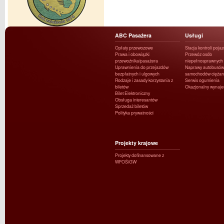
ABC Pasażera
Usługi
Opłaty przewozowe
Stacja kontroli poja
Prawa i obowiązki
Przewóz osób
przewoźnika/pasażera
niepełnosprawnych
Uprawnienia do przejazdów
Naprawy autobusów 
bezpłatnych i ulgowych
samochodów ciężar
Rodzaje i zasady korzystania z
Serwis ogumienia
biletów
Okazjonalny wynaj
Bilet Elektroniczny
Obsługa interesantów
Sprzedaż biletów
Polityka prywatności
Projekty krajowe
Projekty dofinansowane z
WFOŚiGW