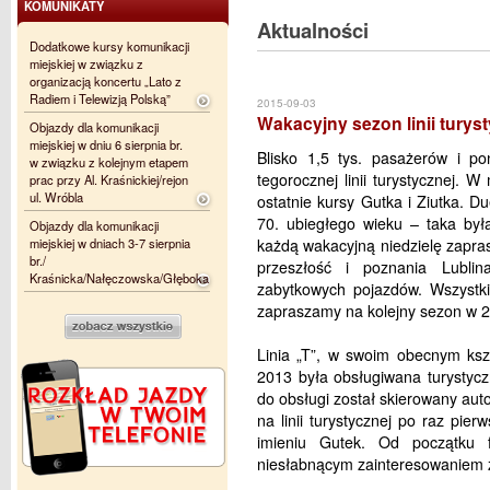
KOMUNIKATY
Aktualności
Dodatkowe kursy komunikacji
miejskiej w związku z
organizacją koncertu „Lato z
Radiem i Telewizją Polską”
2015-09-03
Wakacyjny sezon linii turys
Objazdy dla komunikacji
miejskiej w dniu 6 sierpnia br.
Blisko 1,5 tys. pasażerów i po
w związku z kolejnym etapem
tegorocznej linii turystycznej. W
prac przy Al. Kraśnickiej/rejon
ul. Wróbla
ostatnie kursy Gutka i Ziutka. Du
70. ubiegłego wieku – taka była 
Objazdy dla komunikacji
miejskiej w dniach 3-7 sierpnia
każdą wakacyjną niedzielę zapra
br./
przeszłość i poznania Lubli
Kraśnicka/Nałęczowska/Głęboka
zabytkowych pojazdów. Wszystki
zapraszamy na kolejny sezon w 2
Linia „T”, w swoim obecnym ksz
2013 była obsługiwana turystycz
do obsługi został skierowany aut
na linii turystycznej po raz pi
imieniu Gutek. Od początku fu
niesłabnącym zainteresowaniem z