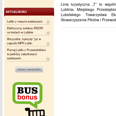
Linia turystyczna „T” to wspól
Lublinie, Miejskiego Przedsięb
AKTUALNOŚCI
Lubelskiego Towarzystwa Eko
Stowarzyszenia Pilotów i Przewo
Lublin z nowymi autobusami
Elektryczny autobus IRIZAR
na testach w Lublinie
Wszystkie „hybrydy” już w
zajezdni MPK Lublin
Poznaj Lublin z Przewodnikiem
w podróży zabytkowym
autobusem