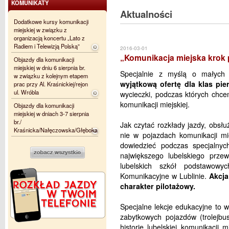
KOMUNIKATY
Aktualności
Dodatkowe kursy komunikacji
miejskiej w związku z
organizacją koncertu „Lato z
Radiem i Telewizją Polską”
2016-03-01
„Komunikacja miejska krok 
Objazdy dla komunikacji
miejskiej w dniu 6 sierpnia br.
Specjalnie z myślą o małyc
w związku z kolejnym etapem
wyjątkową ofertę dla klas pi
prac przy Al. Kraśnickiej/rejon
ul. Wróbla
wycieczki, podczas których chce
komunikacji miejskiej.
Objazdy dla komunikacji
miejskiej w dniach 3-7 sierpnia
br./
Jak czytać rozkłady jazdy, obsł
Kraśnicka/Nałęczowska/Głęboka
nie w pojazdach komunikacji mi
dowiedzieć podczas specjalnyc
największego lubelskiego przew
lubelskich szkół podstawowyc
Komunikacyjne w Lublinie.
Akcja
charakter pilotażowy.
Specjalne lekcje edukacyjne to w
zabytkowych pojazdów (trolejb
historię lubelskiej komunikacji