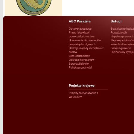
ABC Pasażera
Usługi
Opłaty przewozowe
Stacja kontroli poja
Prawa i obowiązki
Przewóz osób
przewoźnika/pasażera
niepełnosprawnych
Uprawnienia do przejazdów
Naprawy autobusów 
bezpłatnych i ulgowych
samochodów ciężar
Rodzaje i zasady korzystania z
Serwis ogumienia
biletów
Okazjonalny wynaj
Bilet Elektroniczny
Obsługa interesantów
Sprzedaż biletów
Polityka prywatności
Projekty krajowe
Projekty dofinansowane z
WFOŚiGW