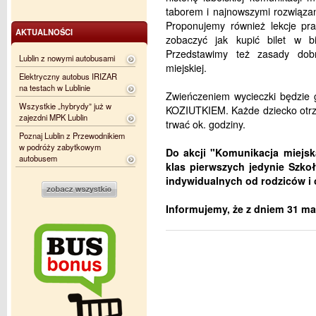
taborem i najnowszymi rozwiąza
Proponujemy również lekcje pra
AKTUALNOŚCI
zobaczyć jak kupić bilet w bi
Przedstawimy też zasady dob
Lublin z nowymi autobusami
miejskiej.
Elektryczny autobus IRIZAR
na testach w Lublinie
Zwieńczeniem wycieczki będzie 
Wszystkie „hybrydy” już w
KOZIUTKIEM. Każde dziecko otrz
zajezdni MPK Lublin
trwać ok. godziny.
Poznaj Lublin z Przewodnikiem
w podróży zabytkowym
Do akcji "Komunikacja miejs
autobusem
klas pierwszych jedynie Szk
indywidualnych od rodziców i 
Informujemy, że z dniem 31 ma