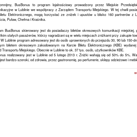
omnijmy, BusBonus to program lojalnościowy prowadzony przez Miejskie Przedsiębi
ikacyjne w Lublinie we współpracy z Zarządem Transportu Miejskiego. W tej chwili posi
Biletu Elektronicznego, mogą korzystać ze zniżek i upustów u blisko 160 partnerów z Lu
cia, Puław, Chełma i Kraśnika.
am BusBonus skierowany jest do posiadaczy biletów okresowych komunikacji miejskiej, 
kim stałych pasażerów, którzy nagradzani są w wielu miejscach zniżkami przy zakupie to
. W Lublinie program adresowany jest do osób uprawnionych do przejazdu 30, 90 lub 150-d
nym biletem okresowym zakodowanym na Karcie Biletu Elektronicznego (KBE) wydanej
 Transportu Miejskiego. Obecnie w Lublinie to ok. 37 tys. osób, użytkowników KBE.
nus realizowany jest w Lublinie od 5 lutego 2013 r. Zniżki wahają się od 50% do 5%. Wa
jest bardzo szeroki, od zdrowia, przez gastronomię, po perfumerie, sklepy odzieżowe i me
w