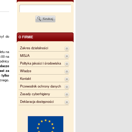
zył do
O FIRMIE
Zakres działalności
letu na
MISJA
:00 na
wodnicy
Polityka jakości i środowiska
adacze
ast za
Władze
 tylko
Kontakt
znego.
Przewodnik ochrony danych
Zasady cyberhigieny
Deklaracja dostępności