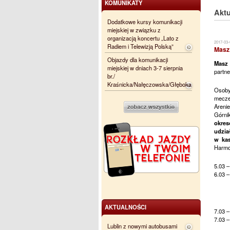
KOMUNIKATY
Aktu
Dodatkowe kursy komunikacji
miejskiej w związku z
organizacją koncertu „Lato z
2017-03-
Radiem i Telewizją Polską”
Masz 
Objazdy dla komunikacji
Masz 
miejskiej w dniach 3-7 sierpnia
partn
br./
Kraśnicka/Nałęczowska/Głęboka
Osoby,
mecze
Arenie
Górni
okres
udzia
w kas
Harmo
5.03 –
6.03 –
AKTUALNOŚCI
7.03 –
7.03 –
Lublin z nowymi autobusami