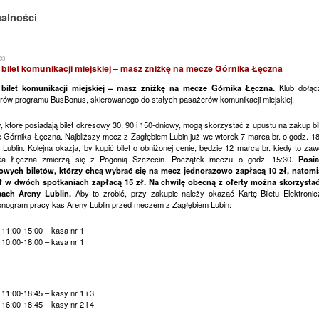
alności
03
bilet komunikacji miejskiej – masz zniżkę na mecze Górnika Łęczna
bilet komunikacji miejskiej – masz zniżkę na mecze Górnika Łęczna.
Klub dołąc
erów programu BusBonus, skierowanego do stałych pasażerów komunikacji miejskiej.
 które posiadają bilet okresowy 30, 90 i 150-dniowy, mogą skorzystać z upustu na zakup bi
 Górnika Łęczna. Najbliższy mecz z Zagłębiem Lubin już we wtorek 7 marca br. o godz. 18
 Lublin. Kolejna okazja, by kupić bilet o obniżonej cenie, będzie 12 marca br. kiedy to za
ka Łęczna zmierzą się z Pogonią Szczecin. Początek meczu o godz. 15:30.
Posi
owych biletów, którzy chcą wybrać się na mecz jednorazowo zapłacą 10 zł, natomi
ł w dwóch spotkaniach zapłacą 15 zł.
Na chwilę obecną z oferty można skorzystać
ach Areny Lublin.
Aby to zrobić, przy zakupie należy okazać Kartę Biletu Elektronic
nogram pracy kas Areny Lublin przed meczem z Zagłębiem Lubin:
 11:00-15:00 – kasa nr 1
 10:00-18:00 – kasa nr 1
 11:00-18:45 – kasy nr 1 i 3
 16:00-18:45 – kasy nr 2 i 4