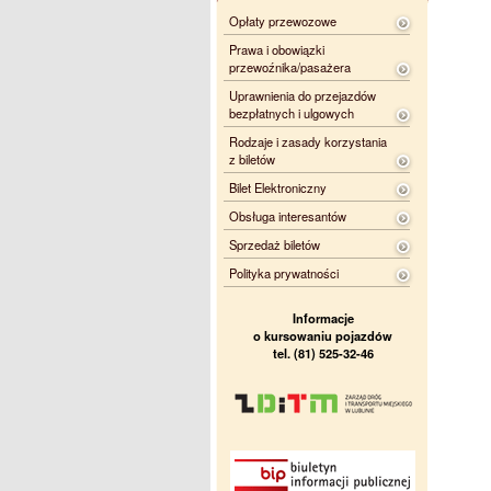
Opłaty przewozowe
Prawa i obowiązki
przewoźnika/pasażera
Uprawnienia do przejazdów
bezpłatnych i ulgowych
Rodzaje i zasady korzystania
z biletów
Bilet Elektroniczny
Obsługa interesantów
Sprzedaż biletów
Polityka prywatności
Informacje
o kursowaniu pojazdów
tel. (81) 525-32-46