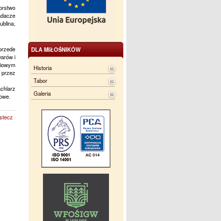
orstwo
adacze
blina,
przede
DLA MIŁOŚNIKÓW
warów i
niowym
Historia
 przez
Tabor
chlarz
Galeria
blowe.
stecz