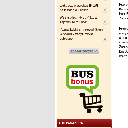
Przyp
Elektryczny autobus IRIZAR
Komun
na testach w Lublinie
Kart 
Wszystkie „hybrydy” już w
Zamoś
zajezdni MPK Lublin
Progr
Poznaj Lublin z Przewodnikiem
wszyst
w podróży zabytkowym
usług
autobusem
imien
Zarząd
BusBo
branż 
ABC PASAŻERA