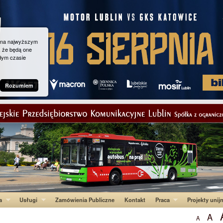
g na najwyższym
, że będą one
dym czasie
Rozumiem
a
Usługi
Zamówienia Publiczne
Kontakt
Praca
Projekty unij
A
A