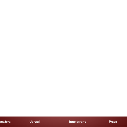
asażera
Usługi
Inne strony
Praca