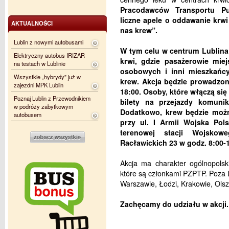
Pracodawców Transportu Pu
liczne apele o oddawanie krw
AKTUALNOŚCI
nas krew”.
Lublin z nowymi autobusami
W tym celu w centrum Lublina
Elektryczny autobus IRIZAR
krwi, gdzie pasażerowie mie
na testach w Lublinie
osobowych i inni mieszkańc
Wszystkie „hybrydy” już w
krew. Akcja będzie prowadzon
zajezdni MPK Lublin
18:00. Osoby, które włączą się
Poznaj Lublin z Przewodnikiem
bilety na przejazdy komunik
w podróży zabytkowym
Dodatkowo, krew będzie moż
autobusem
przy ul. I Armii Wojska Pols
terenowej stacji Wojsko
Racławickich 23 w godz. 8:00-1
Akcja ma charakter ogólnopolsk
które są członkami PZPTP. Poza 
Warszawie, Łodzi, Krakowie, Olsz
Zachęcamy do udziału w akcji.