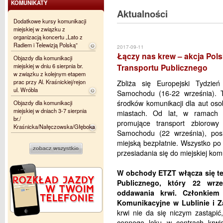
KOMUNIKATY
Aktualności
Dodatkowe kursy komunikacji
miejskiej w związku z
organizacją koncertu „Lato z
Radiem i Telewizją Polską”
2017-09-11
Łączy nas krew – akcja Po
Objazdy dla komunikacji
miejskiej w dniu 6 sierpnia br.
Transportu Publicznego
w związku z kolejnym etapem
prac przy Al. Kraśnickiej/rejon
Zbliża się Europejski Tydzi
ul. Wróbla
Samochodu (16-22 września). T
środków komunikacji dla aut oso
Objazdy dla komunikacji
miejskiej w dniach 3-7 sierpnia
miastach. Od lat, w ramach
br./
promujące transport zbiorow
Kraśnicka/Nałęczowska/Głęboka
Samochodu (22 września), po
miejską bezpłatnie. Wszystko po
przesiadania się do miejskiej komu
W obchody ETZT włącza się t
Publicznego, który 22 wrz
oddawania krwi. Członkiem 
Komunikacyjne w Lublinie i Z
krwi nie da się niczym zastąpić
cennego leku w centrach krwio