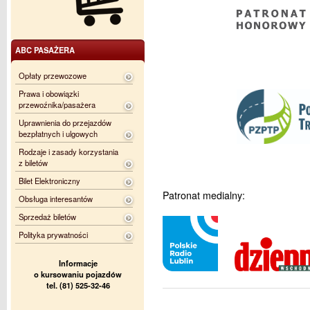
ABC PASAŻERA
Opłaty przewozowe
Prawa i obowiązki
przewoźnika/pasażera
Uprawnienia do przejazdów
bezpłatnych i ulgowych
Rodzaje i zasady korzystania
z biletów
Bilet Elektroniczny
Patronat medialny:
Obsługa interesantów
Sprzedaż biletów
Polityka prywatności
Informacje
o kursowaniu pojazdów
tel. (81) 525-32-46