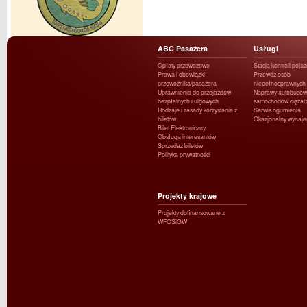
ABC Pasażera
Usługi
Opłaty przewozowe
Stacja kontroli poja
Prawa i obowiązki
Przewóz osób
przewoźnika/pasażera
niepełnosprawnych
Uprawnienia do przejazdów
Naprawy autobusów 
bezpłatnych i ulgowych
samochodów ciężar
Rodzaje i zasady korzystania z
Serwis ogumienia
biletów
Okazjonalny wynaj
Bilet Elektroniczny
Obsługa interesantów
Sprzedaż biletów
Polityka prywatności
Projekty krajowe
Projekty dofinansowane z
WFOŚiGW