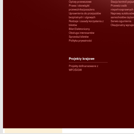
Opłaty przewozowe
Stacja kontroli poja
Prawa i obowiązki
Przewóz osób
przewoźnika/pasażera
niepełnosprawnych
Uprawnienia do przejazdów
Naprawy autobusów 
bezpłatnych i ulgowych
samochodów ciężar
Rodzaje i zasady korzystania z
Serwis ogumienia
biletów
Okazjonalny wynaj
Bilet Elektroniczny
Obsługa interesantów
Sprzedaż biletów
Polityka prywatności
Projekty krajowe
Projekty dofinansowane z
WFOŚiGW