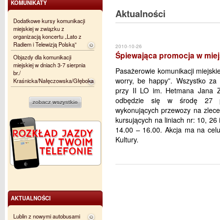
KOMUNIKATY
Aktualności
Dodatkowe kursy komunikacji
miejskiej w związku z
organizacją koncertu „Lato z
Radiem i Telewizją Polską”
2010-10-26
Śpiewająca promocja w mie
Objazdy dla komunikacji
miejskiej w dniach 3-7 sierpnia
Pasażerowie komunikacji miejski
br./
worry, be happy”. Wszystko za 
Kraśnicka/Nałęczowska/Głęboka
przy II LO im. Hetmana Jana Z
odbędzie się w środę 27 p
wykonujących przewozy na zlecen
kursujących na liniach nr: 10, 26 
14.00 – 16.00. Akcja ma na celu
Kultury.
AKTUALNOŚCI
Lublin z nowymi autobusami