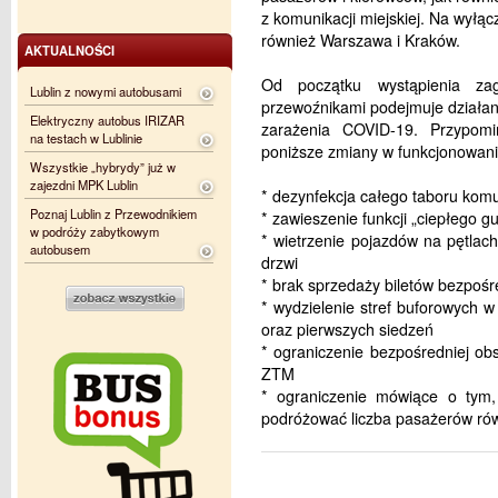
z komunikacji miejskiej. Na wyłą
również Warszawa i Kraków.
AKTUALNOŚCI
Od początku wystąpienia za
Lublin z nowymi autobusami
przewoźnikami podejmuje działani
Elektryczny autobus IRIZAR
zarażenia COVID-19. Przypom
na testach w Lublinie
poniższe zmiany w funkcjonowaniu
Wszystkie „hybrydy” już w
zajezdni MPK Lublin
* dezynfekcja całego taboru komu
Poznaj Lublin z Przewodnikiem
* zawieszenie funkcji „ciepłego g
w podróży zabytkowym
* wietrzenie pojazdów na pętlac
autobusem
drzwi
* brak sprzedaży biletów bezpoś
* wydzielenie stref buforowych w
oraz pierwszych siedzeń
* ograniczenie bezpośredniej ob
ZTM
* ograniczenie mówiące o tym
podróżować liczba pasażerów rów