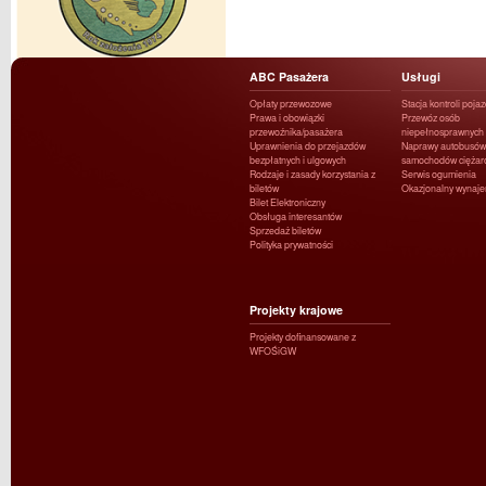
ABC Pasażera
Usługi
Opłaty przewozowe
Stacja kontroli poja
Prawa i obowiązki
Przewóz osób
przewoźnika/pasażera
niepełnosprawnych
Uprawnienia do przejazdów
Naprawy autobusów 
bezpłatnych i ulgowych
samochodów ciężar
Rodzaje i zasady korzystania z
Serwis ogumienia
biletów
Okazjonalny wynaj
Bilet Elektroniczny
Obsługa interesantów
Sprzedaż biletów
Polityka prywatności
Projekty krajowe
Projekty dofinansowane z
WFOŚiGW