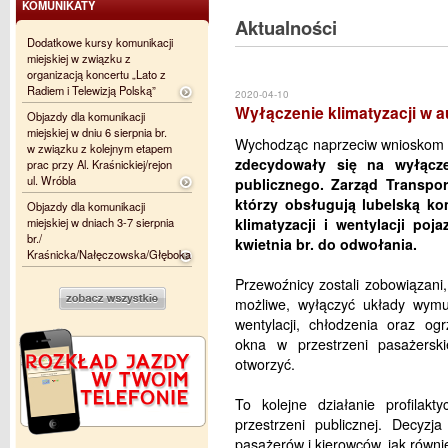
KOMUNIKATY
Aktualności
Dodatkowe kursy komunikacji
miejskiej w związku z
organizacją koncertu „Lato z
Radiem i Telewizją Polską”
2020-04-10
Wyłączenie klimatyzacji w a
Objazdy dla komunikacji
miejskiej w dniu 6 sierpnia br.
Wychodząc naprzeciw wnioskom
w związku z kolejnym etapem
zdecydowały się na wyłącze
prac przy Al. Kraśnickiej/rejon
ul. Wróbla
publicznego. Zarząd Transpo
którzy obsługują lubelską k
Objazdy dla komunikacji
miejskiej w dniach 3-7 sierpnia
klimatyzacji i wentylacji po
br./
kwietnia br. do odwołania.
Kraśnicka/Nałęczowska/Głęboka
Przewoźnicy zostali zobowiązani,
możliwe, wyłączyć układy wymusz
wentylacji, chłodzenia oraz og
okna w przestrzeni pasażersk
otworzyć.
To kolejne działanie profila
przestrzeni publicznej. Decyzj
pasażerów i kierowców, jak równi