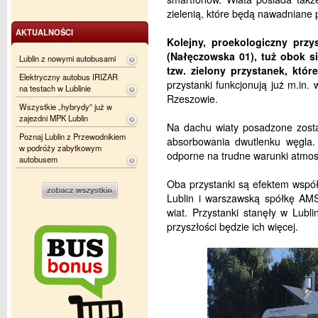
zielenią, które będą nawadniane
AKTUALNOŚCI
Kolejny, proekologiczny przys
(Nałęczowska 01), tuż obok s
Lublin z nowymi autobusami
tzw. zielony przystanek, któr
Elektryczny autobus IRIZAR
przystanki funkcjonują już m.in.
na testach w Lublinie
Rzeszowie.
Wszystkie „hybrydy” już w
zajezdni MPK Lublin
Na dachu wiaty posadzone zosta
Poznaj Lublin z Przewodnikiem
absorbowania dwutlenku węgla. 
w podróży zabytkowym
odporne na trudne warunki atmos
autobusem
Oba przystanki są efektem wspó
Lublin i warszawską spółkę AMS
wiat. Przystanki stanęły w Lubl
przyszłości będzie ich więcej.