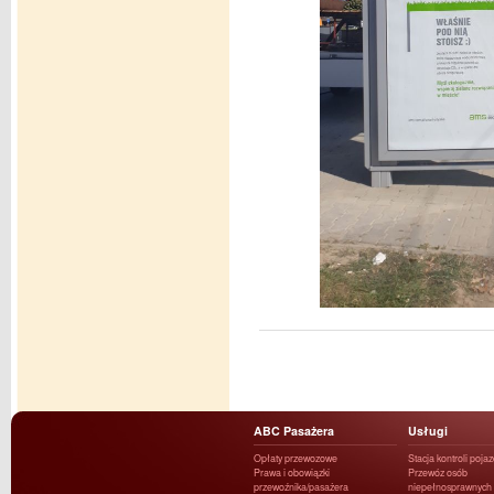
ABC Pasażera
Usługi
Opłaty przewozowe
Stacja kontroli poja
Prawa i obowiązki
Przewóz osób
przewoźnika/pasażera
niepełnosprawnych