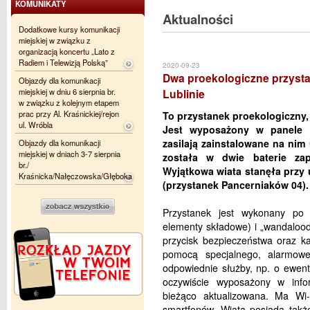
KOMUNIKATY
Aktualności
Dodatkowe kursy komunikacji
miejskiej w związku z
organizacją koncertu „Lato z
Radiem i Telewizją Polską”
2020-09-23
Dwa proekologiczne przystan
Objazdy dla komunikacji
miejskiej w dniu 6 sierpnia br.
Lublinie
w związku z kolejnym etapem
prac przy Al. Kraśnickiej/rejon
To przystanek proekologiczny,
ul. Wróbla
Jest wyposażony w panele fo
zasilają zainstalowane na ni
Objazdy dla komunikacji
miejskiej w dniach 3-7 sierpnia
została w dwie baterie zap
br./
Wyjątkowa wiata stanęła przy 
Kraśnicka/Nałęczowska/Głęboka
(przystanek Pancerniaków 04).
Przystanek jest wykonany po 
elementy składowe) i „wandalood
przycisk bezpieczeństwa oraz k
pomocą specjalnego, alarmow
odpowiednie służby, np. o ewentu
oczywiście wyposażony w info
bieżąco aktualizowana. Ma Wi-
smartfonów. Wiata posiada takż