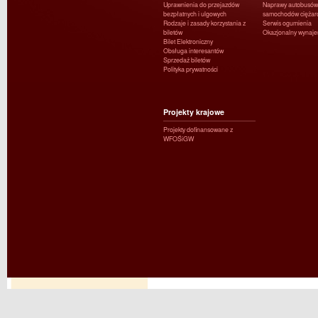
Uprawnienia do przejazdów
Naprawy autobusów 
bezpłatnych i ulgowych
samochodów ciężar
Rodzaje i zasady korzystania z
Serwis ogumienia
biletów
Okazjonalny wynaj
Bilet Elektroniczny
Obsługa interesantów
Sprzedaż biletów
Polityka prywatności
Projekty krajowe
Projekty dofinansowane z
WFOŚiGW