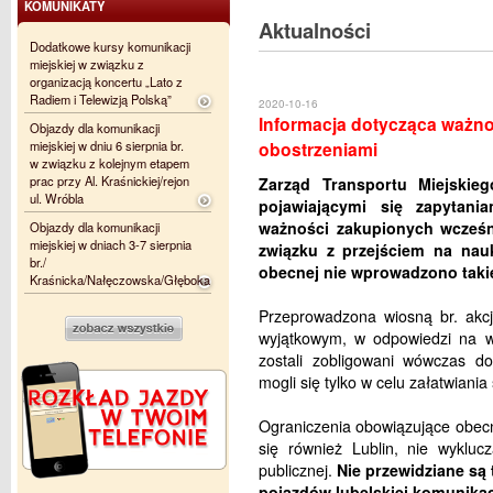
KOMUNIKATY
Aktualności
Dodatkowe kursy komunikacji
miejskiej w związku z
organizacją koncertu „Lato z
Radiem i Telewizją Polską”
2020-10-16
Informacja dotycząca ważno
Objazdy dla komunikacji
miejskiej w dniu 6 sierpnia br.
obostrzeniami
w związku z kolejnym etapem
prac przy Al. Kraśnickiej/rejon
Zarząd Transportu Miejskieg
ul. Wróbla
pojawiającymi się zapytani
ważności zakupionych wcześn
Objazdy dla komunikacji
miejskiej w dniach 3-7 sierpnia
związku z przejściem na nau
br./
obecnej nie wprowadzono takie
Kraśnicka/Nałęczowska/Głęboka
Przeprowadzona wiosną br. akc
wyjątkowym, w odpowiedzi na w
zostali zobligowani wówczas 
mogli się tylko w celu załatwian
Ograniczenia obowiązujące obecni
się również Lublin, nie wykluc
publicznej.
Nie przewidziane są 
pojazdów lubelskiej komunikacj