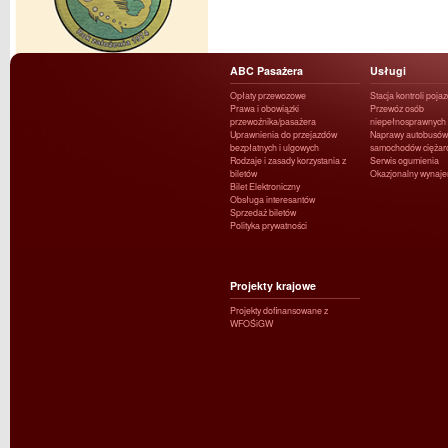
ABC Pasażera
Usługi
Opłaty przewozowe
Stacja kontroli poja
Prawa i obowiązki
Przewóz osób
przewoźnika/pasażera
niepełnosprawnych
Uprawnienia do przejazdów
Naprawy autobusów 
bezpłatnych i ulgowych
samochodów ciężar
Rodzaje i zasady korzystania z
Serwis ogumienia
biletów
Okazjonalny wynaj
Bilet Elektroniczny
Obsługa interesantów
Sprzedaż biletów
Polityka prywatności
Projekty krajowe
Projekty dofinansowane z
WFOŚiGW