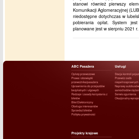
stanowi również pierwszy elem
Komunikacji Aglomeracyjnej (LU
niedostępne dotychczas w lubelsk
pobierania opłat. System jes
planowane jest w sierpniu 2021 r.
ABC Pasażera
Usługi
Opłaty przewozowe
Stacja kontroli poja
Prawa i obowiązki
Przewóz osób
przewoźnika/pasażera
niepełnosprawnych
Uprawnienia do przejazdów
Naprawy autobusów 
bezpłatnych i ulgowych
samochodów ciężar
Rodzaje i zasady korzystania z
Serwis ogumienia
biletów
Okazjonalny wynaj
Bilet Elektroniczny
Obsługa interesantów
Sprzedaż biletów
Polityka prywatności
Projekty krajowe