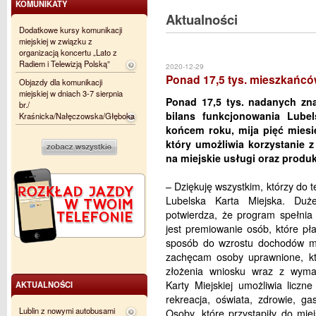
KOMUNIKATY
Aktualności
Dodatkowe kursy komunikacji
miejskiej w związku z
organizacją koncertu „Lato z
Radiem i Telewizją Polską”
2020-12-29
Ponad 17,5 tys. mieszkańcó
Objazdy dla komunikacji
miejskiej w dniach 3-7 sierpnia
Ponad 17,5 tys. nadanych zn
br./
bilans funkcjonowania Lubel
Kraśnicka/Nałęczowska/Głęboka
końcem roku, mija pięć mies
który umożliwia korzystanie z
na miejskie usługi oraz produ
– Dziękuję wszystkim, którzy do t
Lubelska Karta Miejska. Duż
potwierdza, że program spełnia s
jest premiowanie osób, które pła
sposób do wzrostu dochodów m
zachęcam osoby uprawnione, któ
złożenia wniosku wraz z wyma
Karty Miejskiej umożliwia liczne
AKTUALNOŚCI
rekreacja, oświata, zdrowie, g
Lublin z nowymi autobusami
Osoby, które przystąpiły do mi