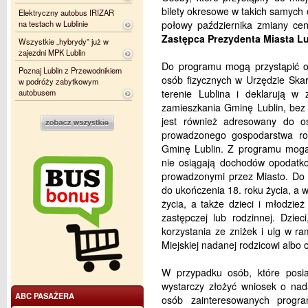
bilety okresowe w takich samych
Elektryczny autobus IRIZAR
na testach w Lublinie
połowy października zmiany ce
Zastępca Prezydenta Miasta Lub
Wszystkie „hybrydy” już w
zajezdni MPK Lublin
Do programu mogą przystąpić os
Poznaj Lublin z Przewodnikiem
osób fizycznych w Urzędzie Ska
w podróży zabytkowym
autobusem
terenie Lublina i deklarują w
zamieszkania Gminę Lublin, bez
jest również adresowany do osó
prowadzonego gospodarstwa rol
Gminę Lublin. Z programu mogą 
nie osiągają dochodów opodatko
prowadzonymi przez Miasto. Do 
do ukończenia 18. roku życia, a 
życia, a także dzieci i młodzie
zastępczej lub rodzinnej. Dzie
korzystania ze zniżek i ulg w r
Miejskiej nadanej rodzicowi alb
W przypadku osób, które posiad
wystarczy złożyć wniosek o nada
ABC PASAŻERA
osób zainteresowanych progr