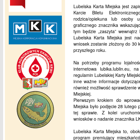
Lubelska Karta Miejska jest zap
Karcie Biletu Elektroniczn
rodzica/opiekuna lub osoby u
graficznego znacznika wskazują
tym będzie „zaszyta” wewnątrz K
Lubelska Karta Miejska jest na
wniosek zostanie złożony do 30 k
przyszłego roku.
Na potrzeby programu lojalno
internetowa lubika.lublin.eu, 
regulamin Lubelskiej Karty Miejsk
inne ważne informacje dotyczące 
również możliwość sprawdzenie wa
Miejskiej.
Pierwszym krokiem do wprowadz
Miejska było podjęcie 28 lutego
tej sprawie. Z kolei uruchom
wniosków o nadanie znacznika LK
Lubelska Karta Miejska to, obok 
program premiujący mieszkańców