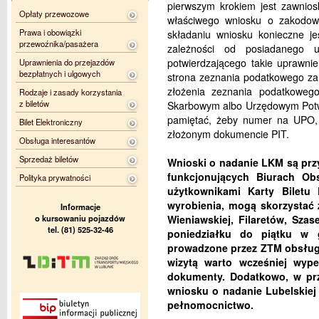
pierwszym krokiem jest zawnios
Opłaty przewozowe
właściwego wniosku o zakodowan
Prawa i obowiązki
składaniu wniosku konieczne j
przewoźnika/pasażera
zależności od posiadanego 
potwierdzającego takie uprawni
Uprawnienia do przejazdów
bezpłatnych i ulgowych
strona zeznania podatkowego za
złożenia zeznania podatkoweg
Rodzaje i zasady korzystania
z biletów
Skarbowym albo Urzędowym Potw
pamiętać, żeby numer na UPO
Bilet Elektroniczny
złożonym dokumencie PIT.
Obsługa interesantów
Sprzedaż biletów
Wnioski o nadanie LKM są pr
funkcjonujących Biurach Ob
Polityka prywatności
użytkownikami Karty Biletu 
wyrobienia, mogą skorzystać 
Informacje
o kursowaniu pojazdów
Wieniawskiej, Filaretów, Sza
tel. (81) 525-32-46
poniedziałku do piątku w g
prowadzone przez ZTM obsługu
wizytą warto wcześniej wyp
dokumenty. Dodatkowo, w pr
wniosku o nadanie Lubelskiej 
pełnomocnictwo.