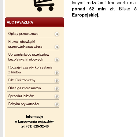
innymi rodzajami transportu dl
ponad 62 mln zł
. Blisko
8
Europejskiej.
ABC PASAŻERA
Opłaty przewozowe
Prawa i obowiązki
przewoźnika/pasażera
Uprawnienia do przejazdów
bezpłatnych i ulgowych
Rodzaje i zasady korzystania
z biletów
Bilet Elektroniczny
Obsługa interesantów
Sprzedaż biletów
Polityka prywatności
Informacje
o kursowaniu pojazdów
tel. (81) 525-32-46