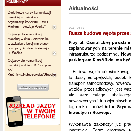
KOMUNIKATY
Aktualności
Dodatkowe kursy komunikacji
miejskiej w związku z
organizacją koncertu „Lato z
Radiem i Telewizją Polską”
2021-04-06
Rusza budowa węzła przesia
Objazdy dla komunikacji
miejskiej w dniu 6 sierpnia br.
Przy ul. Osmolickiej powstaj
w związku z kolejnym etapem
zaplanowanych na terenie mia
prac przy Al. Kraśnickiej/rejon
ul. Wróbla
infrastrukturze podziemnej.
Nowe
parkingiem Kiss&Ride, ma być
Objazdy dla komunikacji
miejskiej w dniach 3-7 sierpnia
br./
– Budowa węzła przesiadkowego 
Kraśnicka/Nałęczowska/Głęboka
funduszy europejskich, podobni
transport samochodowy, rowerowy
węzłów przesiadkowych jest ważn
ale także całego Lubelskieg
nowoczesnych i funkcjonalnych o
tego roku – mówi
Artur Szymcz
Inwestycji i Rozwoju.
Wykonawca zakończył już pra
inwestycję. Teraz drogowcy ro