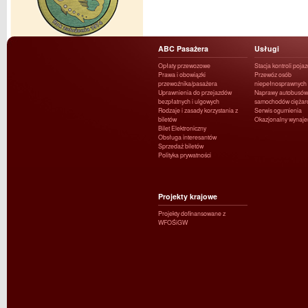
ABC Pasażera
Usługi
Opłaty przewozowe
Stacja kontroli poja
Prawa i obowiązki
Przewóz osób
przewoźnika/pasażera
niepełnosprawnych
Uprawnienia do przejazdów
Naprawy autobusów 
bezpłatnych i ulgowych
samochodów ciężar
Rodzaje i zasady korzystania z
Serwis ogumienia
biletów
Okazjonalny wynaj
Bilet Elektroniczny
Obsługa interesantów
Sprzedaż biletów
Polityka prywatności
Projekty krajowe
Projekty dofinansowane z
WFOŚiGW