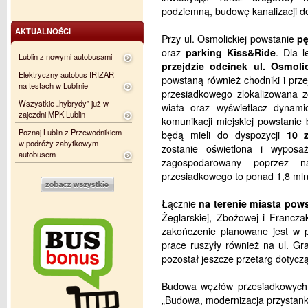
podziemną, budowę kanalizacji d
AKTUALNOŚCI
Przy ul. Osmolickiej powstanie
pę
oraz
parking Kiss&Ride
. Dla 
Lublin z nowymi autobusami
przejdzie odcinek ul. Osmolic
Elektryczny autobus IRIZAR
powstaną również chodniki i prze
na testach w Lublinie
przesiadkowego zlokalizowana 
Wszystkie „hybrydy” już w
wiata oraz wyświetlacz dynamic
zajezdni MPK Lublin
komunikacji miejskiej powstanie 
Poznaj Lublin z Przewodnikiem
będą mieli do dyspozycji
10 
w podróży zabytkowym
zostanie oświetlona i wypos
autobusem
zagospodarowany poprzez n
przesiadkowego to ponad 1,8 mln
Łącznie
na terenie miasta pow
Żeglarskiej, Zbożowej i Francza
zakończenie planowane jest w 
prace ruszyły również na ul. Gra
pozostał jeszcze przetarg dotycz
Budowa węzłów przesiadkowych r
„Budowa, modernizacja przystan