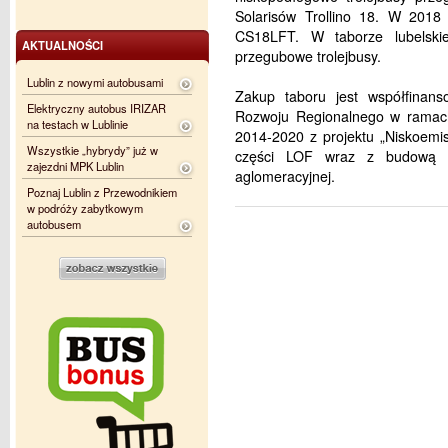
Solarisów Trollino 18. W 2018 
CS18LFT. W taborze lubelskie
AKTUALNOŚCI
przegubowe trolejbusy.
Lublin z nowymi autobusami
Zakup taboru jest współfinan
Elektryczny autobus IRIZAR
Rozwoju Regionalnego w ramac
na testach w Lublinie
2014-2020 z projektu „Niskoemis
Wszystkie „hybrydy” już w
części LOF wraz z budową sy
zajezdni MPK Lublin
aglomeracyjnej.
Poznaj Lublin z Przewodnikiem
w podróży zabytkowym
autobusem