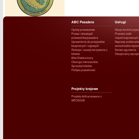
ABC Pasażera
Usługi
Opłaty przewozowe
Stacja kontroli poja
Prawa i obowiązki
Przewóz osób
przewoźnika/pasażera
niepełnosprawnych
Uprawnienia do przejazdów
Naprawy autobusów 
bezpłatnych i ulgowych
samochodów ciężar
Rodzaje i zasady korzystania z
Serwis ogumienia
biletów
Okazjonalny wynaj
Bilet Elektroniczny
Obsługa interesantów
Sprzedaż biletów
Polityka prywatności
Projekty krajowe
Projekty dofinansowane z
WFOŚiGW