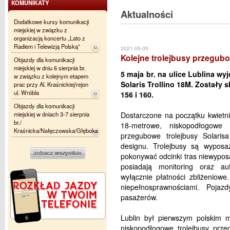
KOMUNIKATY
Aktualności
Dodatkowe kursy komunikacji
miejskiej w związku z
organizacją koncertu „Lato z
Radiem i Telewizją Polską”
2021-05-05
Kolejne trolejbusy przegubo
Objazdy dla komunikacji
miejskiej w dniu 6 sierpnia br.
5 maja br. na ulice Lublina w
w związku z kolejnym etapem
Solaris Trollino 18M. Zostały s
prac przy Al. Kraśnickiej/rejon
ul. Wróbla
156 i 160.
Objazdy dla komunikacji
miejskiej w dniach 3-7 sierpnia
Dostarczone na początku kwietnia
br./
18-metrowe, niskopodłogowe 
Kraśnicka/Nałęczowska/Głęboka
przegubowe trolejbusy Solaris
designu. Trolejbusy są wyposa
pokonywać odcinki tras niewypos
posiadają monitoring oraz au
wyłącznie płatności zbliżeniow
niepełnosprawnościami. Pojaz
pasażerów.
Lublin był pierwszym polskim m
niskopodłogowe trolejbusy prz