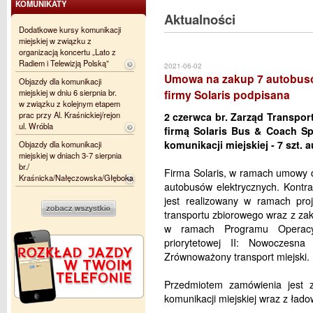
KOMUNIKATY
Aktualności
Dodatkowe kursy komunikacji
miejskiej w związku z
organizacją koncertu „Lato z
Radiem i Telewizją Polską”
2021-06-02
Umowa na zakup 7 autobus
Objazdy dla komunikacji
miejskiej w dniu 6 sierpnia br.
firmy Solaris podpisana
w związku z kolejnym etapem
prac przy Al. Kraśnickiej/rejon
2 czerwca br. Zarząd Transpor
ul. Wróbla
firmą Solaris Bus & Coach Sp.
komunikacji miejskiej - 7 szt.
Objazdy dla komunikacji
miejskiej w dniach 3-7 sierpnia
br./
Firma Solaris, w ramach umowy 
Kraśnicka/Nałęczowska/Głęboka
autobusów elektrycznych. Kontra
jest realizowany w ramach proj
transportu zbiorowego wraz z za
w ramach Programu Operacy
priorytetowej II: Nowoczesna 
Zrównoważony transport miejski.
Przedmiotem zamówienia jest z
komunikacji miejskiej wraz z ład