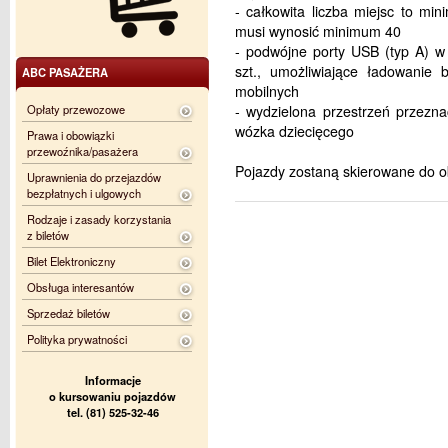
- całkowita liczba miejsc to mi
musi wynosić minimum 40
- podwójne porty USB (typ A) w 
szt., umożliwiające ładowanie b
ABC PASAŻERA
mobilnych
Opłaty przewozowe
- wydzielona przestrzeń przezn
wózka dziecięcego
Prawa i obowiązki
przewoźnika/pasażera
Pojazdy zostaną skierowane do ob
Uprawnienia do przejazdów
bezpłatnych i ulgowych
Rodzaje i zasady korzystania
z biletów
Bilet Elektroniczny
Obsługa interesantów
Sprzedaż biletów
Polityka prywatności
Informacje
o kursowaniu pojazdów
tel. (81) 525-32-46