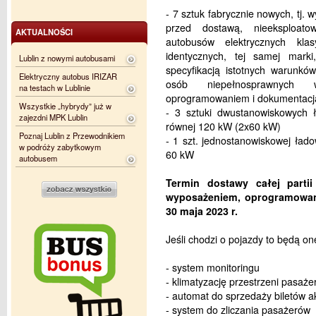
- 7 sztuk fabrycznie nowych, tj.
przed dostawą, nieeksploato
AKTUALNOŚCI
autobusów elektrycznych kla
identycznych, tej samej mark
Lublin z nowymi autobusami
specyfikacją istotnych warunk
Elektryczny autobus IRIZAR
osób niepełnosprawnych
na testach w Lublinie
oprogramowaniem i dokumentacj
Wszystkie „hybrydy” już w
- 3 sztuki dwustanowiskowych 
zajezdni MPK Lublin
równej 120 kW (2x60 kW)
Poznaj Lublin z Przewodnikiem
- 1 szt. jednostanowiskowej ład
w podróży zabytkowym
60 kW
autobusem
Termin dostawy całej part
wyposażeniem, oprogramowani
30 maja 2023 r.
Jeśli chodzi o pojazdy to będą o
- system monitoringu
- klimatyzację przestrzeni pasaże
- automat do sprzedaży biletów 
- system do zliczania pasażerów