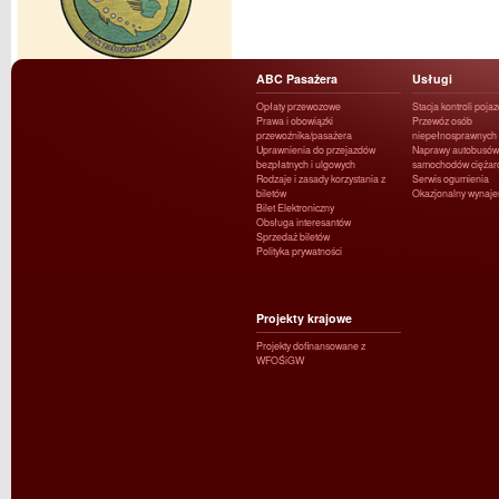
ABC Pasażera
Usługi
Opłaty przewozowe
Stacja kontroli poja
Prawa i obowiązki
Przewóz osób
przewoźnika/pasażera
niepełnosprawnych
Uprawnienia do przejazdów
Naprawy autobusów 
bezpłatnych i ulgowych
samochodów ciężar
Rodzaje i zasady korzystania z
Serwis ogumienia
biletów
Okazjonalny wynaj
Bilet Elektroniczny
Obsługa interesantów
Sprzedaż biletów
Polityka prywatności
Projekty krajowe
Projekty dofinansowane z
WFOŚiGW