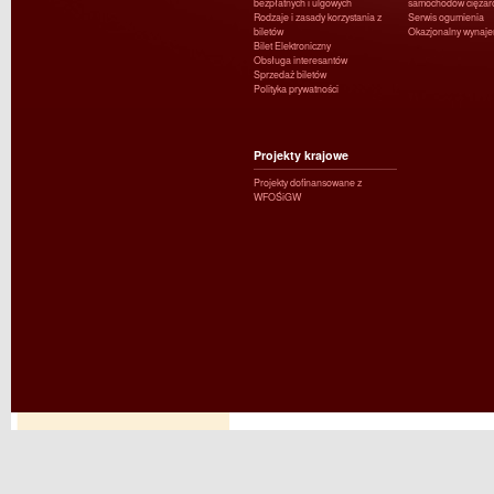
bezpłatnych i ulgowych
samochodów ciężar
Rodzaje i zasady korzystania z
Serwis ogumienia
biletów
Okazjonalny wynaj
Bilet Elektroniczny
Obsługa interesantów
Sprzedaż biletów
Polityka prywatności
Projekty krajowe
Projekty dofinansowane z
WFOŚiGW