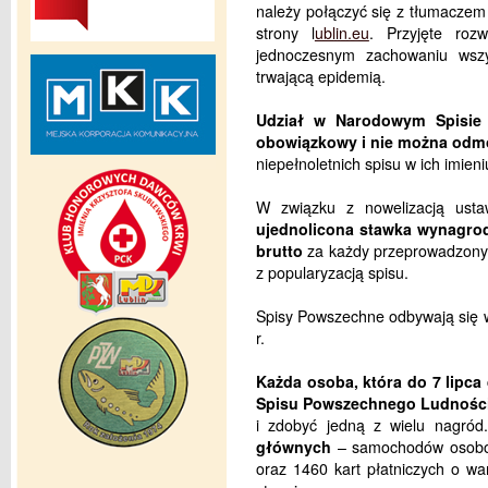
należy połączyć się z tłumaczem
strony l
ublin.eu
. Przyjęte roz
jednoczesnym zachowaniu wsz
trwającą epidemią.
Udział w Narodowym Spisie
obowiązkowy i nie można odm
niepełnoletnich spisu w ich imien
W związku z nowelizacją usta
ujednolicona stawka wynagrod
brutto
za każdy przeprowadzony 
z popularyzacją spisu.
Spisy Powszechne odbywają się w 
r.
Każda osoba, która do 7 lip
Spisu Powszechnego Ludności
i zdobyć jedną z wielu nagró
głównych
– samochodów osobo
oraz 1460 kart płatniczych o war