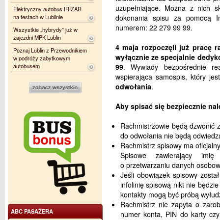
uzupełniające. Można z nich sk
Elektryczny autobus IRIZAR
na testach w Lublinie
dokonania spisu za pomocą In
numerem: 22 279 99 99.
Wszystkie „hybrydy” już w
zajezdni MPK Lublin
4 maja rozpoczęli już pracę r
Poznaj Lublin z Przewodnikiem
wyłącznie ze specjalnie dedy
w podróży zabytkowym
autobusem
99
. Wywiady bezpośrednie re
wspierająca samospis, który je
odwołania
.
Aby spisać się bezpiecznie nal
Rachmistrzowie będą dzwonić
do odwołania nie będą odwied
Rachmistrz spisowy ma oficjaln
Spisowe zawierający imię
o przetwarzaniu danych osobow
Jeśli obowiązek spisowy został
infolinię spisową nikt nie będz
kontakty mogą być próbą wyłud
Rachmistrz nie zapyta o zaro
ABC PASAŻERA
numer konta, PIN do karty czy