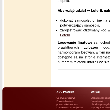
stopnia.
Aby wziąć udział w Loterii, nal
dokonać samospisu online na sp
potwierdzający samospis,
zarejestrować otrzymany kod w 
Loterii
.
Losowanie finałowe
samochod
prawidłowych zgłoszeń odd
harmonogram losowań, w tym nagró
dostępne są na stronie internet
numerem telefonu Infolinii 22 871
ABC Pasażera
Usługi
Opłaty przewozowe
Stacja kontroli poja
Prawa i obowiązki
Przewóz osób
przewoźnika/pasażera
niepełnosprawnych
Uprawnienia do przejazdów
Naprawy autobusów 