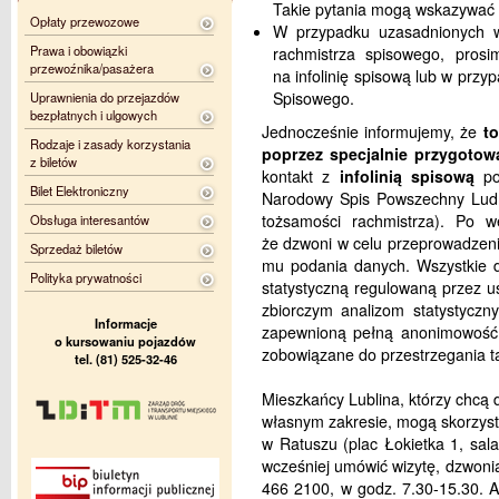
Takie pytania mogą wskazywać 
Opłaty przewozowe
W przypadku uzasadnionych wą
Prawa i obowiązki
rachmistrza spisowego, prosim
przewoźnika/pasażera
na infolinię spisową lub w prz
Spisowego.
Uprawnienia do przejazdów
bezpłatnych i ulgowych
Jednocześnie informujemy, że
t
Rodzaje i zasady korzystania
poprzez specjalnie przygotow
z biletów
kontakt z
infolinią spisową
po
Bilet Elektroniczny
Narodowy Spis Powszechny Ludno
tożsamości rachmistrza). Po we
Obsługa interesantów
że dzwoni w celu przeprowadzen
Sprzedaż biletów
mu podania danych. Wszystkie d
Polityka prywatności
statystyczną regulowaną przez us
zbiorczym analizom statystyczn
Informacje
zapewnioną pełną anonimowość,
o kursowaniu pojazdów
zobowiązane do przestrzegania ta
tel. (81) 525-32-46
Mieszkańcy Lublina, którzy chcą
własnym zakresie, mogą skorzys
w Ratuszu (plac Łokietka 1, sala
wcześniej umówić wizytę, dzwoni
466 2100, w godz. 7.30-15.30. 