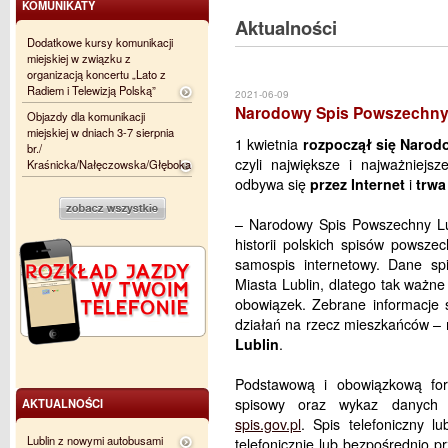
KOMUNIKATY
Aktualności
Dodatkowe kursy komunikacji
miejskiej w związku z
organizacją koncertu „Lato z
Radiem i Telewizją Polską”
2021-06-09
Narodowy Spis Powszechny 
Objazdy dla komunikacji
miejskiej w dniach 3-7 sierpnia
1 kwietnia
rozpoczął się Narod
br./
czyli największe i najważniejsze
Kraśnicka/Nałęczowska/Głęboka
odbywa się
przez Internet
i
trwa
– Narodowy Spis Powszechny Lu
historii polskich spisów powsz
samospis internetowy. Dane s
Miasta Lublin, dlatego tak ważne 
obowiązek. Zebrane informacje
działań na rzecz mieszkańców –
Lublin
.
Podstawową i obowiązkową fo
spisowy oraz wykaz danych o
AKTUALNOŚCI
spis.gov.pl
. Spis telefoniczny l
Lublin z nowymi autobusami
telefonicznie lub bezpośrednio 