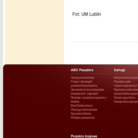
Fot: UM Lublin
ABC Pasażera
Usługi
Opłaty przewozowe
Stacja kontroli poja
Prawa i obowiązki
Przewóz osób
przewoźnika/pasażera
niepełnosprawnych
Uprawnienia do przejazdów
Naprawy autobusów 
bezpłatnych i ulgowych
samochodów ciężar
Rodzaje i zasady korzystania z
Serwis ogumienia
biletów
Okazjonalny wynaj
Bilet Elektroniczny
Obsługa interesantów
Sprzedaż biletów
Polityka prywatności
Projekty krajowe