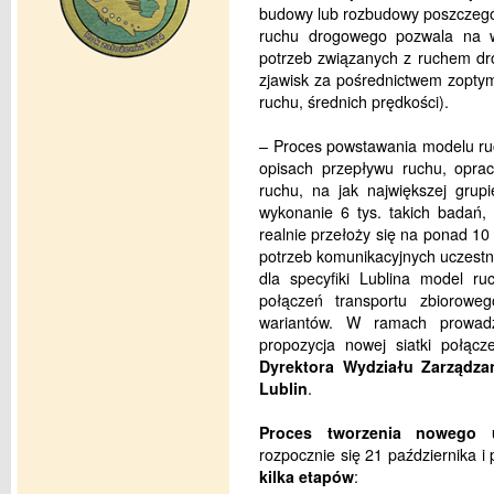
budowy lub rozbudowy poszczegól
ruchu drogowego pozwala na w
potrzeb związanych z ruchem dr
zjawisk za pośrednictwem zoptym
ruchu, średnich prędkości).
– Proces powstawania modelu ru
opisach przepływu ruchu, opr
ruchu, na jak największej grupi
wykonanie 6 tys. takich badań
realnie przełoży się na ponad 10
potrzeb komunikacyjnych uczest
dla specyfiki Lublina model ru
połączeń transportu zbiorowe
wariantów. W ramach prowad
propozycja nowej siatki połą
Dyrektora Wydziału Zarządz
Lublin
.
Proces tworzenia nowego u
rozpocznie się 21 października i
kilka etapów
: