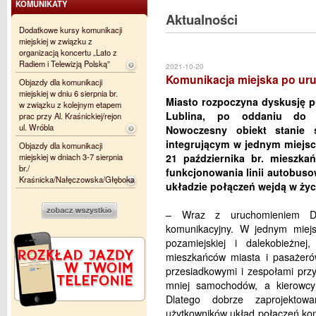
KOMUNIKATY
Aktualności
Dodatkowe kursy komunikacji
miejskiej w związku z
organizacją koncertu „Lato z
Radiem i Telewizją Polską”
2021-10-20
Komunikacja miejska po ur
Objazdy dla komunikacji
miejskiej w dniu 6 sierpnia br.
Miasto rozpoczyna dyskusję p
w związku z kolejnym etapem
Lublina, po oddaniu do u
prac przy Al. Kraśnickiej/rejon
ul. Wróbla
Nowoczesny obiekt stanie 
integrującym w jednym miejsc
Objazdy dla komunikacji
miejskiej w dniach 3-7 sierpnia
21 października br. mieszk
br./
funkcjonowania linii autobus
Kraśnicka/Nałęczowska/Głęboka
układzie połączeń wejdą w życ
– Wraz z uruchomieniem Dwo
komunikacyjny. W jednym miejsc
pozamiejskiej i dalekobieżne
mieszkańców miasta i pasażer
przesiadkowymi i zespołami prz
mniej samochodów, a kierowcy 
Dlatego dobrze zaprojektow
użytkowników układ połączeń kom