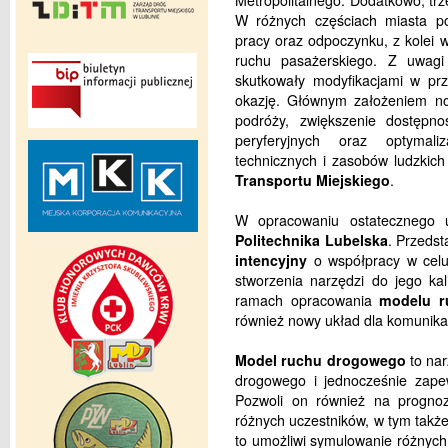
Metropolitalnego. Dodatkowo, trz
W różnych częściach miasta po
pracy oraz odpoczynku, z kolei 
ruchu pasażerskiego. Z uwagi
skutkowały modyfikacjami w prz
okazję. Głównym założeniem no
podróży, zwiększenie dostępno
peryferyjnych oraz optymali
technicznych i zasobów ludzkic
Transportu Miejskiego
.
W opracowaniu ostatecznego 
Politechnika Lubelska
. Przedsta
intencyjny
o współpracy w celu
stworzenia narzędzi do jego kali
ramach opracowania
modelu r
również nowy układ dla komunikacj
Model ruchu drogowego
to nar
drogowego i jednocześnie zapew
Pozwoli on również na progno
różnych uczestników, w tym takż
to umożliwi symulowanie różnych 