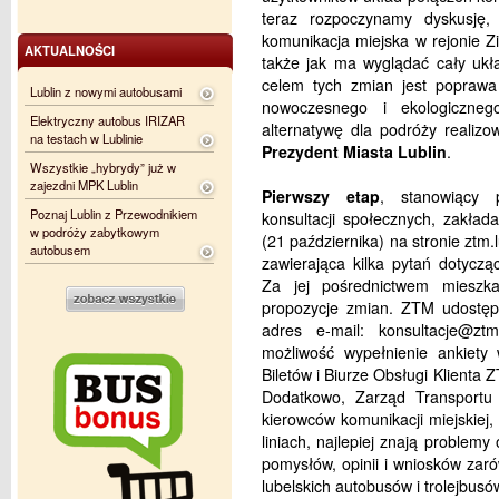
teraz rozpoczynamy dyskusję,
komunikacja miejska w rejonie 
AKTUALNOŚCI
także jak ma wyglądać cały ukł
celem tych zmian jest poprawa 
Lublin z nowymi autobusami
nowoczesnego i ekologiczneg
Elektryczny autobus IRIZAR
alternatywę dla podróży real
na testach w Lublinie
Prezydent Miasta Lublin
.
Wszystkie „hybrydy” już w
zajezdni MPK Lublin
Pierwszy etap
, stanowiący 
Poznaj Lublin z Przewodnikiem
konsultacji społecznych, zakłada
w podróży zabytkowym
(21 października) na stronie ztm.
autobusem
zawierająca kilka pytań dotyczą
Za jej pośrednictwem mieszk
propozycje zmian. ZTM udostęp
adres e-mail: konsultacje@ztm
możliwość wypełnienie ankiety
Biletów i Biurze Obsługi Klienta 
Dodatkowo, Zarząd Transportu 
kierowców komunikacji miejskiej,
liniach, najlepiej znają problem
pomysłów, opinii i wniosków zar
lubelskich autobusów i trolejbus