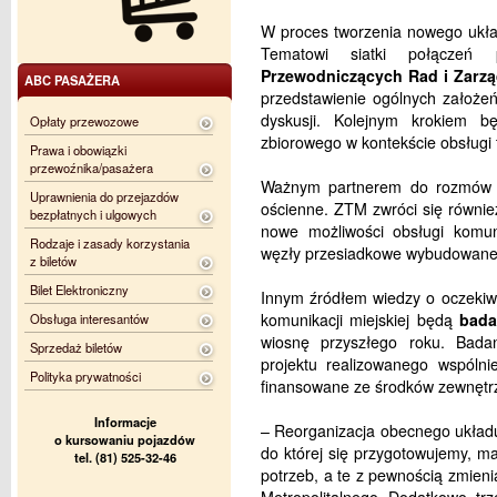
W proces tworzenia nowego ukła
Tematowi siatki połączeń 
Przewodniczących Rad i Zarzą
ABC PASAŻERA
przedstawienie ogólnych założe
dyskusji. Kolejnym krokiem b
Opłaty przewozowe
zbiorowego w kontekście obsługi 
Prawa i obowiązki
przewoźnika/pasażera
Ważnym partnerem do rozmów 
Uprawnienia do przejazdów
ościenne. ZTM zwróci się równie
bezpłatnych i ulgowych
nowe możliwości obsługi komuni
Rodzaje i zasady korzystania
węzły przesiadkowe wybudowane 
z biletów
Bilet Elektroniczny
Innym źródłem wiedzy o oczekiw
komunikacji miejskiej będą
bada
Obsługa interesantów
wiosnę przyszłego roku. Bad
Sprzedaż biletów
projektu realizowanego wspólni
Polityka prywatności
finansowane ze środków zewnętr
Informacje
– Reorganizacja obecnego układu 
o kursowaniu pojazdów
do której się przygotowujemy, m
tel. (81) 525-32-46
potrzeb, a te z pewnością zmien