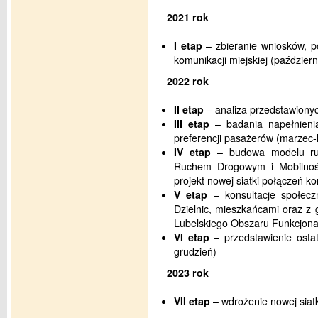
2021 rok
I etap
– zbieranie wniosków, p
komunikacji miejskiej (październ
2022 rok
II etap
– analiza przedstawionyc
III etap
– badania napełnienia
preferencji pasażerów (marzec-
IV etap
– budowa modelu ruc
Ruchem Drogowym i Mobilnośc
projekt nowej siatki połączeń ko
V etap
– konsultacje społecz
Dzielnic, mieszkańcami oraz z
Lubelskiego Obszaru Funkcjona
VI etap
– przedstawienie ostate
grudzień)
2023 rok
VII etap
– wdrożenie nowej siatk