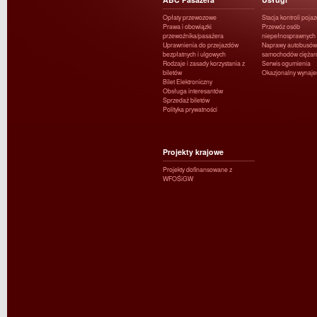
Opłaty przewozowe
Stacja kontroli poja
Prawa i obowiązki
Przewóz osób
przewoźnika/pasażera
niepełnosprawnych
Uprawnienia do przejazdów
Naprawy autobusów 
bezpłatnych i ulgowych
samochodów ciężar
Rodzaje i zasady korzystania z
Serwis ogumienia
biletów
Okazjonalny wynaj
Bilet Elektroniczny
Obsługa interesantów
Sprzedaż biletów
Polityka prywatności
Projekty krajowe
Projekty dofinansowane z
WFOŚiGW