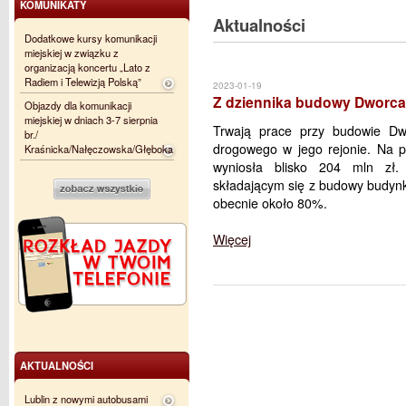
KOMUNIKATY
Aktualności
Dodatkowe kursy komunikacji
miejskiej w związku z
organizacją koncertu „Lato z
Radiem i Telewizją Polską”
2023-01-19
Z dziennika budowy Dworca
Objazdy dla komunikacji
miejskiej w dniach 3-7 sierpnia
Trwają prace przy budowie Dwo
br./
drogowego w jego rejonie. Na p
Kraśnicka/Nałęczowska/Głęboka
wyniosła blisko 204 mln zł
składającym się z budowy budynk
obecnie około 80%.
Więcej
AKTUALNOŚCI
Lublin z nowymi autobusami