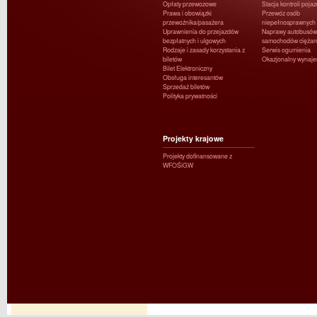
Opłaty przewozowe
Stacja kontroli poja
Prawa i obowiązki
Przewóz osób
przewoźnika/pasażera
niepełnosprawnych
Uprawnienia do przejazdów
Naprawy autobusów 
bezpłatnych i ulgowych
samochodów ciężar
Rodzaje i zasady korzystania z
Serwis ogumienia
biletów
Okazjonalny wynaj
Bilet Elektroniczny
Obsługa interesantów
Sprzedaż biletów
Polityka prywatności
Projekty krajowe
Projekty dofinansowane z
WFOŚiGW