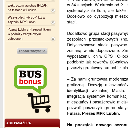
w 84 stacjach. W okresie od 21 m
Elektryczny autobus IRIZAR
na testach w Lublinie
systematycznie flota, ale takż
Docelowo do dyspozycji miesz
Wszystkie „hybrydy” już w
stacji.
zajezdni MPK Lublin
Poznaj Lublin z Przewodnikiem
Dodatkowo grupa stacji pasywnyc
w podróży zabytkowym
autobusem
zespołach przesiadkowych (np.
Dotychczasowe stacje pasywne,
zostaną w nie doposażone. Zmia
wyposażeniu ich w GPS i O-lock
podobnie jak rowerów 26-calowy
przeszły gruntowny remont i zmi
– Za nami gruntowna modernizac
graficzną. Decyzją mieszkań
identyfikacji wizualnej Mia
integracja systemów komunikacj
mieszkańcy i pasażerowie miejski
pozwoli poszerzyć grono stał
Fulara, Prezes MPK Lublin.
ABC PASAŻERA
Na początek nowego sezonu,