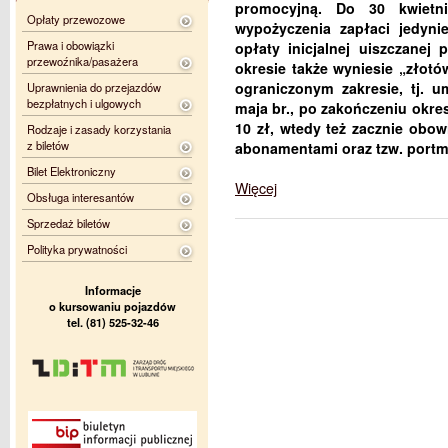
promocyjną. Do 30 kwietni
Opłaty przewozowe
wypożyczenia zapłaci jedyni
Prawa i obowiązki
opłaty inicjalnej uiszczanej
przewoźnika/pasażera
okresie także wyniesie „złotó
ograniczonym zakresie, tj. u
Uprawnienia do przejazdów
bezpłatnych i ulgowych
maja br., po zakończeniu okre
10 zł, wtedy też zacznie ob
Rodzaje i zasady korzystania
z biletów
abonamentami oraz tzw. portm
Bilet Elektroniczny
Więcej
Obsługa interesantów
Sprzedaż biletów
Polityka prywatności
Informacje
o kursowaniu pojazdów
tel. (81) 525-32-46