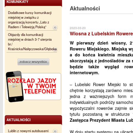
KOMUNIKATY
Aktualności
Dodatkowe kursy komunikacji
miejskiej w związku z
organizacją koncertu „Lato z
Radiem i Telewizją Polską”
2023-03-20
Wiosna z Lubelskim Rowere
Objazdy dla komunikacji
miejskiej w dniach 3-7 sierpnia
W pierwszy dzień wiosny, 
br./
Roweru Miejskiego. Miejską w
Kraśnicka/Nałęczowska/Głęboka
a do końca kwietnia mieszka
skorzystają z jednośladów z
będzie także wygląd ro
internetowym.
– Lubelski Rower Miejski to st
chętnie korzystają zarówno mies
jedna z ważniejszych form mi
indywidualnych podróży samocho
wypożyczalni rowerów zajmie s
tytułu pozostaną w strukturz
Zastępca Prezydent Miasta Lubl
AKTUALNOŚCI
Lublin z nowymi autobusami
W dniu startu systemu na ulicac