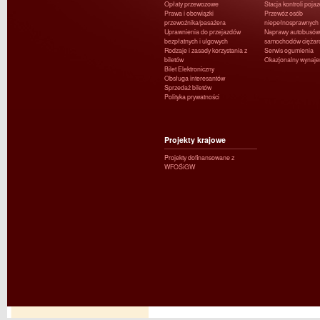
Opłaty przewozowe
Stacja kontroli poja
Prawa i obowiązki
Przewóz osób
przewoźnika/pasażera
niepełnosprawnych
Uprawnienia do przejazdów
Naprawy autobusów 
bezpłatnych i ulgowych
samochodów ciężar
Rodzaje i zasady korzystania z
Serwis ogumienia
biletów
Okazjonalny wynaj
Bilet Elektroniczny
Obsługa interesantów
Sprzedaż biletów
Polityka prywatności
Projekty krajowe
Projekty dofinansowane z
WFOŚiGW