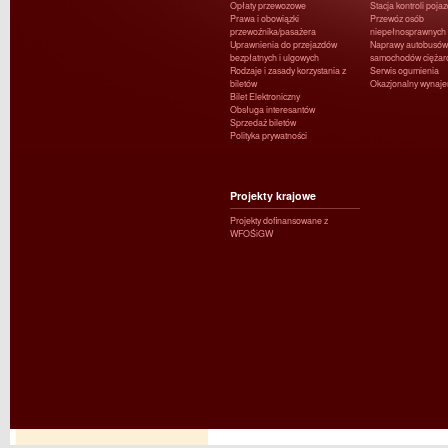
Opłaty przewozowe
Stacja kontroli poja
Prawa i obowiązki
Przewóz osób
przewoźnika/pasażera
niepełnosprawnych
Uprawnienia do przejazdów
Naprawy autobusów 
bezpłatnych i ulgowych
samochodów ciężar
Rodzaje i zasady korzystania z
Serwis ogumienia
biletów
Okazjonalny wynaj
Bilet Elektroniczny
Obsługa interesantów
Sprzedaż biletów
Polityka prywatności
Projekty krajowe
Projekty dofinansowane z
WFOŚiGW