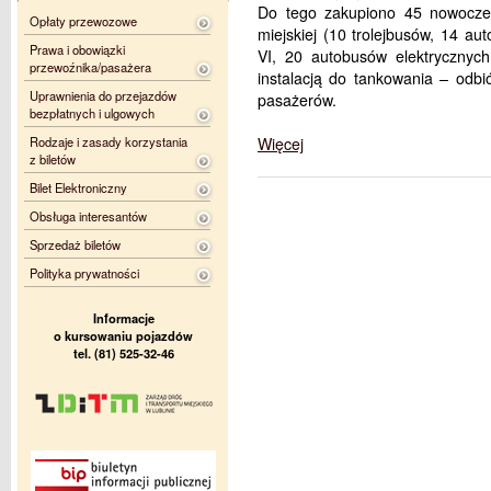
Do tego zakupiono 45 nowoczes
Opłaty przewozowe
miejskiej (10 trolejbusów, 14 a
Prawa i obowiązki
VI, 20 autobusów elektrycznyc
przewoźnika/pasażera
instalacją do tankowania – odbi
Uprawnienia do przejazdów
pasażerów.
bezpłatnych i ulgowych
Rodzaje i zasady korzystania
Więcej
z biletów
Bilet Elektroniczny
Obsługa interesantów
Sprzedaż biletów
Polityka prywatności
Informacje
o kursowaniu pojazdów
tel. (81) 525-32-46