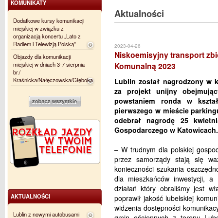
KOMUNIKATY
Aktualności
Dodatkowe kursy komunikacji
miejskiej w związku z
organizacją koncertu „Lato z
Radiem i Telewizją Polską”
2023-04-26
Niskoemisyjny transport zbi
Objazdy dla komunikacji
miejskiej w dniach 3-7 sierpnia
Komunalną 2023
br./
Kraśnicka/Nałęczowska/Głęboka
Lublin został nagrodzony w 
za projekt unijny obejmują
powstaniem ronda w kształ
pierwszego w mieście parking
odebrał nagrodę 25 kwietn
Gospodarczego w Katowicach.
– W trudnym dla polskiej gospod
przez samorządy stają się w
konieczności szukania oszczędn
dla mieszkańców inwestycji, a
działań który obraliśmy jest w
AKTUALNOŚCI
poprawił jakość lubelskiej komuni
widzenia dostępności komunikacyj
Lublin z nowymi autobusami
gmin ościennych z terenu Lube