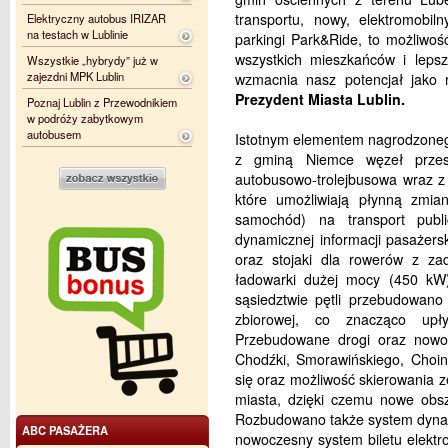
transportu, nowy, elektromobil
Elektryczny autobus IRIZAR
na testach w Lublinie
parkingi Park&Ride, to możliwoś
wszystkich mieszkańców i lepsz
Wszystkie „hybrydy” już w
zajezdni MPK Lublin
wzmacnia nasz potencjał jako 
Prezydent Miasta Lublin.
Poznaj Lublin z Przewodnikiem
w podróży zabytkowym
autobusem
Istotnym elementem nagrodzoneg
z gminą Niemce węzeł przes
autobusowo-trolejbusowa wraz z
które umożliwiają płynną zmian
samochód) na transport publ
dynamicznej informacji pasażerski
oraz stojaki dla rowerów z za
ładowarki dużej mocy (450 kW
sąsiedztwie pętli przebudowano
zbiorowej, co znacząco upł
Przebudowane drogi oraz nowo p
Chodźki, Smorawińskiego, Choin
się oraz możliwość skierowania z
miasta, dzięki czemu nowe obsz
Rozbudowano także system dynami
ABC PASAŻERA
nowoczesny system biletu elektr