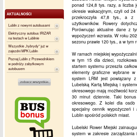
ponad 124,8 tys. razy, a liczb
okresie wakacyjnym, czyli od 24
AKTUALNOŚCI
przekroczyła 47,8 tys., a z
użytkowników. Rowery dotychc
Lublin z nowymi autobusami
Porównując aktualne dane z tym
Elektryczny autobus IRIZAR
wypożyczeń wzrasta. W roku 2021 
na testach w Lublinie
sezonu prawie 120 tys., a w tym ro
Wszystkie „hybrydy” już w
zajezdni MPK Lublin
W ramach miejskiej wypożyczalni
Poznaj Lublin z Przewodnikiem
w tym 15 dla dzieci, rozlokowa
w podróży zabytkowym
startem systemu przeszła całkow
autobusem
elementy graficzne wybrane w
system LRM jest powiązany z 
Lubelską Kartą Miejską i syste
okresowego mają możliwość korzy
30 minut dziennie. Taki bonus
okresowego. Z kolei dla osób 
specjalny cennik wypożyczeń i
Lublin spośród polskich miast.
Lubelski Rower Miejski zainaug
system w zakresie zarządzania i