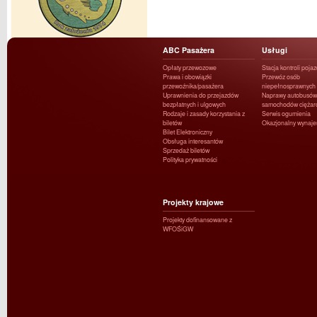
ABC Pasażera
Usługi
Opłaty przewozowe
Stacja kontroli poja
Prawa i obowiązki
Przewóz osób
przewoźnika/pasażera
niepełnosprawnych
Uprawnienia do przejazdów
Naprawy autobusów 
bezpłatnych i ulgowych
samochodów ciężar
Rodzaje i zasady korzystania z
Serwis ogumienia
biletów
Okazjonalny wynaj
Bilet Elektroniczny
Obsługa interesantów
Sprzedaż biletów
Polityka prywatności
Projekty krajowe
Projekty dofinansowane z
WFOŚiGW