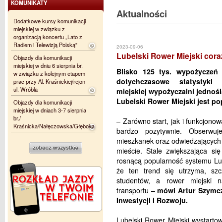
KOMUNIKATY
Aktualności
Dodatkowe kursy komunikacji
miejskiej w związku z
organizacją koncertu „Lato z
Radiem i Telewizją Polską”
2023-09-06
Lubelski Rower Miejski cora
Objazdy dla komunikacji
miejskiej w dniu 6 sierpnia br.
Blisko 125 tys. wypożyczeń
w związku z kolejnym etapem
dotychczasowe statystyki
prac przy Al. Kraśnickiej/rejon
ul. Wróbla
miejskiej wypożyczalni jednośl
Lubelski Rower Miejski jest p
Objazdy dla komunikacji
miejskiej w dniach 3-7 sierpnia
br./
– Zarówno start, jak i funkcjon
Kraśnicka/Nałęczowska/Głęboka
bardzo pozytywnie. Obserwuj
mieszkanek oraz odwiedzających 
mieście. Stale zwiększająca si
rosnącą popularność systemu Lu
że ten trend się utrzyma, sz
studentów, a rower miejski 
transportu –
mówi Artur Szymcz
Inwestycji i Rozwoju.
Lubelski Rower Miejski wystarto