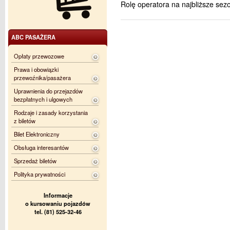
Rolę operatora na najbliższe se
ABC PASAŻERA
Opłaty przewozowe
Prawa i obowiązki
przewoźnika/pasażera
Uprawnienia do przejazdów
bezpłatnych i ulgowych
Rodzaje i zasady korzystania
z biletów
Bilet Elektroniczny
Obsługa interesantów
Sprzedaż biletów
Polityka prywatności
Informacje
o kursowaniu pojazdów
tel. (81) 525-32-46