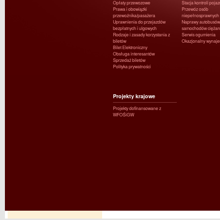
Opłaty przewozowe
Stacja kontroli poja
Prawa i obowiązki
Przewóz osób
przewoźnika/pasażera
niepełnosprawnych
Uprawnienia do przejazdów
Naprawy autobusów 
bezpłatnych i ulgowych
samochodów ciężar
Rodzaje i zasady korzystania z
Serwis ogumienia
biletów
Okazjonalny wynaj
Bilet Elektroniczny
Obsługa interesantów
Sprzedaż biletów
Polityka prywatności
Projekty krajowe
Projekty dofinansowane z
WFOŚiGW