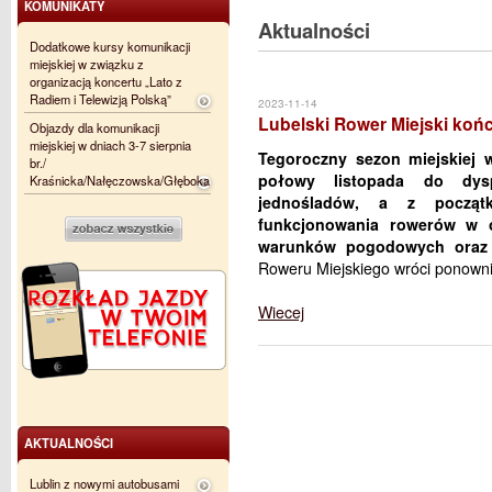
KOMUNIKATY
Aktualności
Dodatkowe kursy komunikacji
miejskiej w związku z
organizacją koncertu „Lato z
Radiem i Telewizją Polską”
2023-11-14
Lubelski Rower Miejski koń
Objazdy dla komunikacji
miejskiej w dniach 3-7 sierpnia
Tegoroczny sezon miejskiej 
br./
połowy listopada do dysp
Kraśnicka/Nałęczowska/Głęboka
jednośladów, a z począt
funkcjonowania rowerów w 
warunków pogodowych oraz 
Roweru Miejskiego wróci ponowni
Wiecej
AKTUALNOŚCI
Lublin z nowymi autobusami