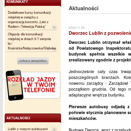
KOMUNIKATY
Aktualności
Dodatkowe kursy komunikacji
miejskiej w związku z
organizacją koncertu „Lato z
Radiem i Telewizją Polską”
2023-11-29
Dworzec Lublin z pozwolen
Objazdy dla komunikacji
miejskiej w dniach 3-7 sierpnia
Dworzec Lublin otrzymał wła
br./
od Powiatowego Inspektorat
Kraśnicka/Nałęczowska/Głęboka
budynek spełnia wszelkie 
zrealizowany zgodnie z projek
Jednocześnie cały czas trwaj
poszczególnych branżach. Kol
nowemu zarządcy - Zarządowi Tr
początkiem grudnia. Od tego
adaptacyjne wnętrza budynku.
Pierwsze autobusy odjadą z
połowie stycznia planowane są
mieszkańców.
AKTUALNOŚCI
Lublin z nowymi autobusami
Budowa Dworca, wraz z przebudo