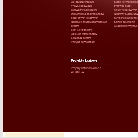
Opłaty przewozowe
Stacja kontroli poja
Prawa i obowiązki
Przewóz osób
przewoźnika/pasażera
niepełnosprawnych
Uprawnienia do przejazdów
Naprawy autobusów 
bezpłatnych i ulgowych
samochodów ciężar
Rodzaje i zasady korzystania z
Serwis ogumienia
biletów
Okazjonalny wynaj
Bilet Elektroniczny
Obsługa interesantów
Sprzedaż biletów
Polityka prywatności
Projekty krajowe
Projekty dofinansowane z
WFOŚiGW