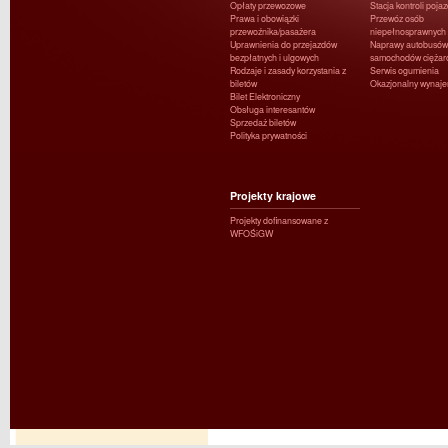
Opłaty przewozowe
Stacja kontroli poja
Prawa i obowiązki
Przewóz osób
przewoźnika/pasażera
niepełnosprawnych
Uprawnienia do przejazdów
Naprawy autobusów 
bezpłatnych i ulgowych
samochodów ciężar
Rodzaje i zasady korzystania z
Serwis ogumienia
biletów
Okazjonalny wynaj
Bilet Elektroniczny
Obsługa interesantów
Sprzedaż biletów
Polityka prywatności
Projekty krajowe
Projekty dofinansowane z
WFOŚiGW