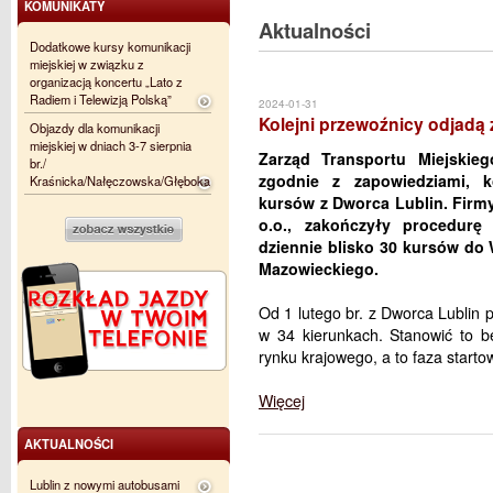
KOMUNIKATY
Aktualności
Dodatkowe kursy komunikacji
miejskiej w związku z
organizacją koncertu „Lato z
Radiem i Telewizją Polską”
2024-01-31
Kolejni przewoźnicy odjadą 
Objazdy dla komunikacji
miejskiej w dniach 3-7 sierpnia
Zarząd Transportu Miejskieg
br./
zgodnie z zapowiedziami, ko
Kraśnicka/Nałęczowska/Głęboka
kursów z Dworca Lublin. Firmy
o.o., zakończyły procedur
dziennie blisko 30 kursów d
Mazowieckiego.
Od 1 lutego br. z Dworca Lublin 
w 34 kierunkach. Stanowić to b
rynku krajowego, a to faza starto
Więcej
AKTUALNOŚCI
Lublin z nowymi autobusami