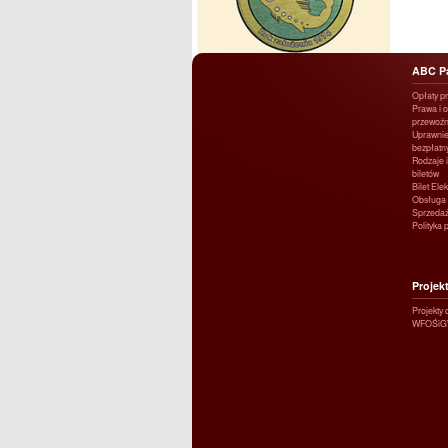
ABC P
Opłaty p
Prawa i 
przewoźn
Uprawnie
bezpłatn
Rodzaje i
biletów
Bilet Ele
Obsługa 
Sprzedaż
Polityka 
Projek
Projekty
WFOŚi