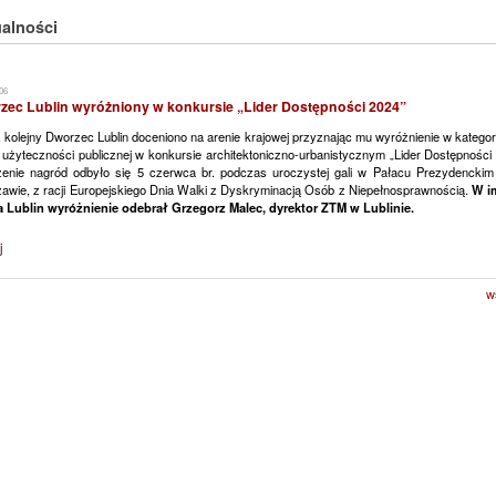
alności
06
zec Lublin wyróżniony w konkursie „Lider Dostępności 2024”
 kolejny Dworzec Lublin doceniono na arenie krajowej przyznając mu wyróżnienie w kategor
 użyteczności publicznej w konkursie architektoniczno-urbanistycznym „Lider Dostępności
enie nagród odbyło się 5 czerwca br. podczas uroczystej gali w Pałacu Prezydencki
awie, z racji Europejskiego Dnia Walki z Dyskryminacją Osób z Niepełnosprawnością.
W i
a Lublin wyróżnienie odebrał Grzegorz Malec, dyrektor ZTM w Lublinie.
j
w