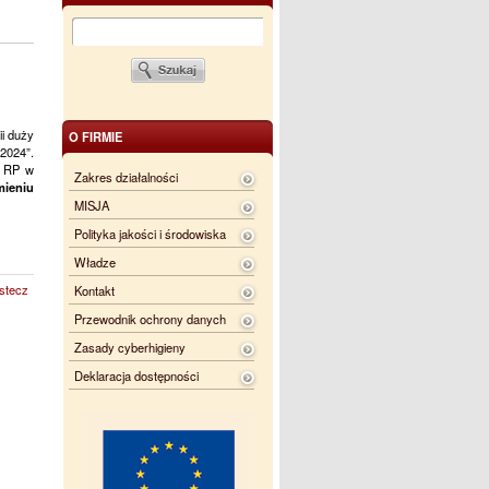
ii duży
O FIRMIE
 2024”.
m RP w
Zakres działalności
mieniu
MISJA
Polityka jakości i środowiska
Władze
stecz
Kontakt
Przewodnik ochrony danych
Zasady cyberhigieny
Deklaracja dostępności