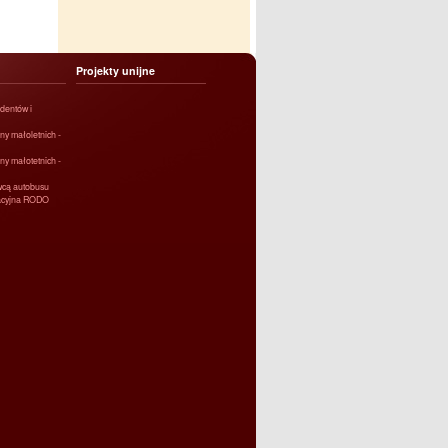
Projekty unijne
dentów i
ny małoletnich -
ny małotetnich -
owcą autobusu
macyjna RODO