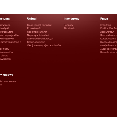
asażera
Usługi
Inne strony
Praca
rzewozowe
Stacja kontroli pojazdów
Rozkłady
Rekrutacja
obowiązki
Przewóz osób
Aktualności
Dla Uczniów, Stu
ika/pasażera
niepełnosprawnych
Absolwentów
nia do przejazdów
Naprawy autobusów i
Standardy ochro
ych i ulgowych
samochodów ciężarowych
wersja zupełna
 zasady korzystania z
Serwis ogumienia
Standardy ochro
Okazjonalny wynajem autobusów
wersja skrócona
ktroniczny
Jak zostać kier
interesantów
Klauzula infor
 biletów
prywatności
ty krajowe
 dofinansowane z
GW