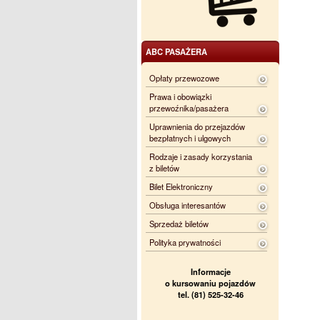
ABC PASAŻERA
Opłaty przewozowe
Prawa i obowiązki
przewoźnika/pasażera
Uprawnienia do przejazdów
bezpłatnych i ulgowych
Rodzaje i zasady korzystania
z biletów
Bilet Elektroniczny
Obsługa interesantów
Sprzedaż biletów
Polityka prywatności
Informacje
o kursowaniu pojazdów
tel. (81) 525-32-46