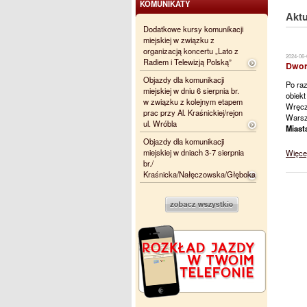
KOMUNIKATY
Aktu
Dodatkowe kursy komunikacji
miejskiej w związku z
organizacją koncertu „Lato z
2024-06-
Radiem i Telewizją Polską”
Dwor
Objazdy dla komunikacji
Po raz
miejskiej w dniu 6 sierpnia br.
obiekt
w związku z kolejnym etapem
Wręcz
prac przy Al. Kraśnickiej/rejon
Warsz
ul. Wróbla
Miast
Objazdy dla komunikacji
miejskiej w dniach 3-7 sierpnia
Więce
br./
Kraśnicka/Nałęczowska/Głęboka