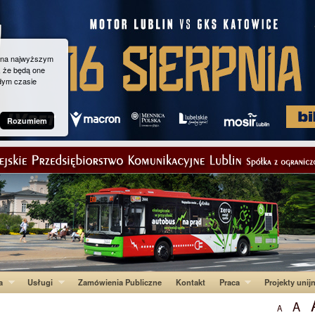
g na najwyższym
, że będą one
dym czasie
Rozumiem
a
Usługi
Zamówienia Publiczne
Kontakt
Praca
Projekty unij
A
A