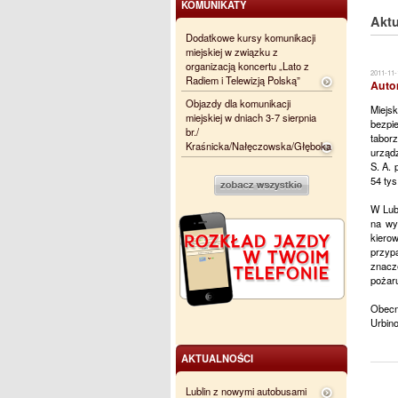
KOMUNIKATY
Aktu
Dodatkowe kursy komunikacji
miejskiej w związku z
organizacją koncertu „Lato z
2011-11-
Radiem i Telewizją Polską”
Auto
Objazdy dla komunikacji
Miejs
miejskiej w dniach 3-7 sierpnia
bezpi
br./
tabor
Kraśnicka/Nałęczowska/Głęboka
urząd
S. A.
54 tys
W Lub
na wy
kiero
przyp
znacze
pożaru
Obecn
Urbin
AKTUALNOŚCI
Lublin z nowymi autobusami