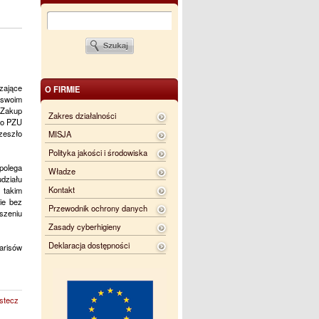
zające
O FIRMIE
 swoim
 Zakup
Zakres działalności
go PZU
zeszło
MISJA
Polityka jakości i środowiska
polega
Władze
działu
Kontakt
 takim
ie bez
Przewodnik ochrony danych
aszeniu
Zasady cyberhigieny
Deklaracja dostępności
arisów
stecz