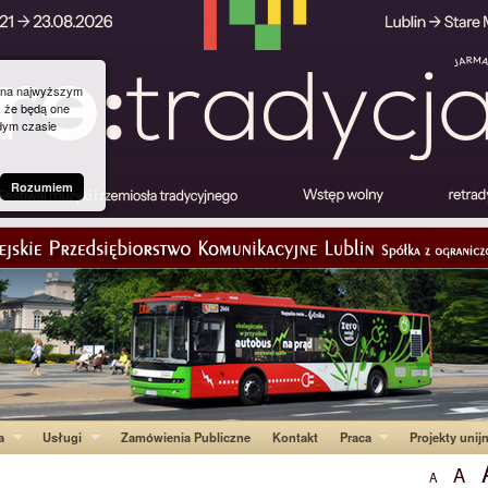
g na najwyższym
, że będą one
dym czasie
Rozumiem
a
Usługi
Zamówienia Publiczne
Kontakt
Praca
Projekty unij
A
A