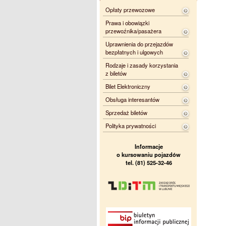
Opłaty przewozowe
Prawa i obowiązki
przewoźnika/pasażera
Uprawnienia do przejazdów
bezpłatnych i ulgowych
Rodzaje i zasady korzystania
z biletów
Bilet Elektroniczny
Obsługa interesantów
Sprzedaż biletów
Polityka prywatności
Informacje
o kursowaniu pojazdów
tel. (81) 525-32-46