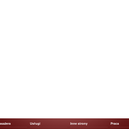
asażera
Usługi
Inne strony
Praca