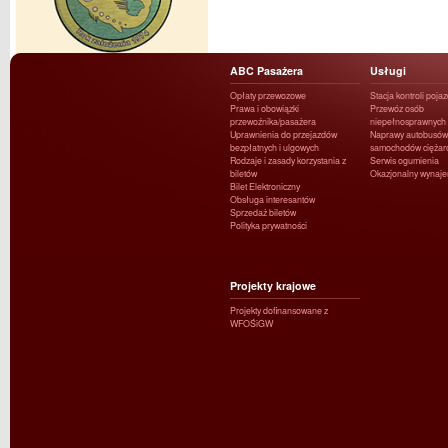
ABC Pasażera
Usługi
Opłaty przewozowe
Stacja kontroli poja
Prawa i obowiązki
Przewóz osób
przewoźnika/pasażera
niepełnosprawnych
Uprawnienia do przejazdów
Naprawy autobusów 
bezpłatnych i ulgowych
samochodów ciężar
Rodzaje i zasady korzystania z
Serwis ogumienia
biletów
Okazjonalny wynaj
Bilet Elektroniczny
Obsługa interesantów
Sprzedaż biletów
Polityka prywatności
Projekty krajowe
Projekty dofinansowane z
WFOŚiGW