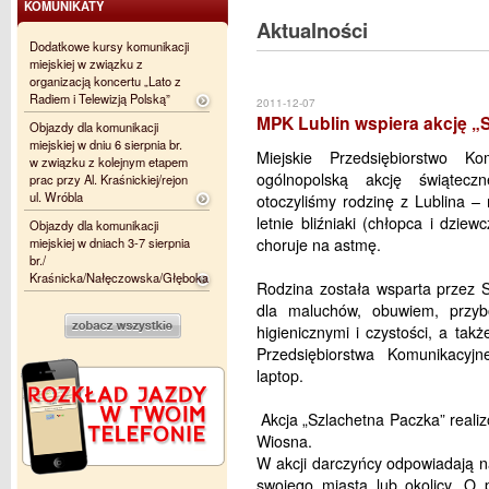
KOMUNIKATY
Aktualności
Dodatkowe kursy komunikacji
miejskiej w związku z
organizacją koncertu „Lato z
Radiem i Telewizją Polską”
2011-12-07
MPK Lublin wspiera akcję „
Objazdy dla komunikacji
miejskiej w dniu 6 sierpnia br.
Miejskie Przedsiębiorstwo K
w związku z kolejnym etapem
ogólnopolską akcję świątecz
prac przy Al. Kraśnickiej/rejon
ul. Wróbla
otoczyliśmy rodzinę z Lublina –
letnie bliźniaki (chłopca i dzie
Objazdy dla komunikacji
miejskiej w dniach 3-7 sierpnia
choruje na astmę.
br./
Kraśnicka/Nałęczowska/Głęboka
Rodzina została wsparta przez 
dla maluchów, obuwiem, przyb
higienicznymi i czystości, a ta
Przedsiębiorstwa Komunikacyjn
laptop.
Akcja „Szlachetna Paczka” reali
Wiosna.
W akcji darczyńcy odpowiadają n
swojego miasta lub okolicy. O 