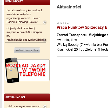
KOMUNIKATY
Aktualności
Dodatkowe kursy komunikacji
miejskiej w związku z
organizacją koncertu „Lato z
Radiem i Telewizją Polską”
2012-03-27
Praca Punktów Sprzedaży Bil
Objazdy dla komunikacji
miejskiej w dniach 3-7 sierpnia
Zarząd Transportu Miejskiego 
br./
kwietnia, tj. w
Kraśnicka/Nałęczowska/Głęboka
Wielką Sobotę (7 kwietnia br.) Pu
Kraśnickiej 25 i ul. Zielonej 5 bę
AKTUALNOŚCI
Lublin z nowymi autobusami