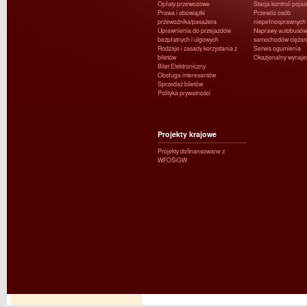
Opłaty przewozowe
Stacja kontroli poja
Prawa i obowiązki
Przewóz osób
przewoźnika/pasażera
niepełnosprawnych
Uprawnienia do przejazdów
Naprawy autobusów 
bezpłatnych i ulgowych
samochodów ciężar
Rodzaje i zasady korzystania z
Serwis ogumienia
biletów
Okazjonalny wynaj
Bilet Elektroniczny
Obsługa interesantów
Sprzedaż biletów
Polityka prywatności
Projekty krajowe
Projekty dofinansowane z
WFOŚiGW