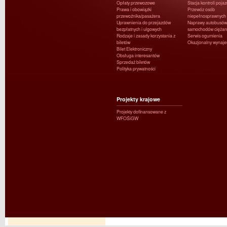
Opłaty przewozowe
Stacja kontroli poja
Prawa i obowiązki
Przewóz osób
przewoźnika/pasażera
niepełnosprawnych
Uprawnienia do przejazdów
Naprawy autobusów 
bezpłatnych i ulgowych
samochodów ciężar
Rodzaje i zasady korzystania z
Serwis ogumienia
biletów
Okazjonalny wynaj
Bilet Elektroniczny
Obsługa interesantów
Sprzedaż biletów
Polityka prywatności
Projekty krajowe
Projekty dofinansowane z
WFOŚiGW