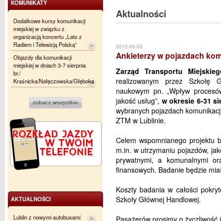
KOMUNIKATY
Aktualności
Dodatkowe kursy komunikacji
miejskiej w związku z
organizacją koncertu „Lato z
Radiem i Telewizją Polską”
2012-08-03
Ankieterzy w pojazdach komu
Objazdy dla komunikacji
miejskiej w dniach 3-7 sierpnia
Zarząd Transportu Miejskie
br./
realizowanym przez Szkołę 
Kraśnicka/Nałęczowska/Głęboka
naukowym pn. „Wpływ procesów 
jakość usług”,
w okresie 6-31 si
wybranych pojazdach komunikacji
ZTM w Lublinie.
Celem wspomnianego projektu ba
m.in. w utrzymaniu pojazdów, ja
prywatnymi, a komunalnymi ora
finansowych. Badanie będzie mia
Koszty badania w całości pokry
Szkoły Głównej Handlowej.
AKTUALNOŚCI
Lublin z nowymi autobusami
Pasażerów prosimy o życzliwość 