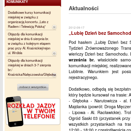
KOMUNIKATY
Aktualności
Dodatkowe kursy komunikacji
miejskiej w związku z
organizacją koncertu „Lato z
Radiem i Telewizją Polską”
2012-09-17
„Lubię Dzień bez Samocho
Objazdy dla komunikacji
miejskiej w dniu 6 sierpnia br.
Pod hasłem „Lubię Dzień bez S
w związku z kolejnym etapem
Tydzień Zrównoważonego Transpo
prac przy Al. Kraśnickiej/rejon
ul. Wróbla
wieńczy Dzień bez Samochodu. 
września br.
właściciele samo
Objazdy dla komunikacji
miejskiej w dniach 3-7 sierpnia
komunikacji miejskiej, realizowa
br./
Lublinie. Warunkiem jest po
Kraśnicka/Nałęczowska/Głęboka
rejestracyjnego.
Dodatkowo, odbędą się bezpłatne
który będzie kursował na trasie: A
- Głęboka - Narutowicza - al.
Majdanka (powrót: Droga Męczenn
- Lipowa - Al. Racławickie). Tr
Ogród Saski 03 (przystanek przy
wszystkich przystankach na tra
12:00 - 18:00 z częstotliwością c