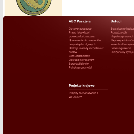
ABC Pasażera
Usługi
Opłaty przewozowe
Stacja kontroli poja
Prawa i obowiązki
Przewóz osób
przewoźnika/pasażera
niepełnosprawnych
Uprawnienia do przejazdów
Naprawy autobusów 
bezpłatnych i ulgowych
samochodów ciężar
Rodzaje i zasady korzystania z
Serwis ogumienia
biletów
Okazjonalny wynaj
Bilet Elektroniczny
Obsługa interesantów
Sprzedaż biletów
Polityka prywatności
Projekty krajowe
Projekty dofinansowane z
WFOŚiGW