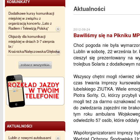
KOMUNIKATY
Aktualności
Dodatkowe kursy komunikacji
miejskiej w związku z
organizacją koncertu „Lato z
Radiem i Telewizją Polską”
2012-09-24
Bawiliśmy się na Pikniku MP
Objazdy dla komunikacji
miejskiej w dniach 3-7 sierpnia
Choć pogoda nie była wymarzona
br./
Lublin w sobotę, 22 września br. 
Kraśnicka/Nałęczowska/Głęboka
cieszył się prezentowany na 
trolejbus Solaris z dodatkowym 
Wszyscy chętni mogli również sk
czas trwania imprezy kursowała
lubelskiego ZIUTKA. Wiele emoc
Piotra Sońty. Ci, którzy przybyli
mogli też za darmo oznakować r
do zwiedzania zajezdni nie brako
tym roku ambulans Wojskoweg
odwiedziło 57 osób, które oddały 
AKTUALNOŚCI
Współorganizatorami imprezy był
Lublin z nowymi autobusami
Wydział Ochrony Środowiska Urz