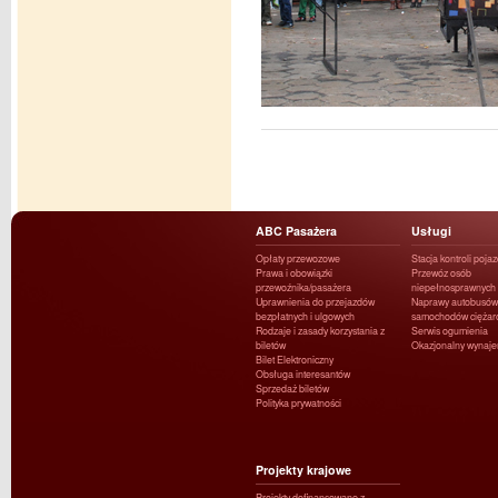
ABC Pasażera
Usługi
Opłaty przewozowe
Stacja kontroli poja
Prawa i obowiązki
Przewóz osób
przewoźnika/pasażera
niepełnosprawnych
Uprawnienia do przejazdów
Naprawy autobusów 
bezpłatnych i ulgowych
samochodów ciężar
Rodzaje i zasady korzystania z
Serwis ogumienia
biletów
Okazjonalny wynaj
Bilet Elektroniczny
Obsługa interesantów
Sprzedaż biletów
Polityka prywatności
Projekty krajowe
Projekty dofinansowane z