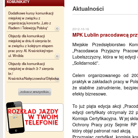
KOMUNIKATY
Aktualności
Dodatkowe kursy komunikacji
miejskiej w związku z
organizacją koncertu „Lato z
Radiem i Telewizją Polską”
2012-10-16
MPK Lublin pracodawcą pr
Objazdy dla komunikacji
miejskiej w dniu 6 sierpnia br.
Miejskie Przedsiębiorstwo Kom
w związku z kolejnym etapem
„Pracodawca Przyjazny Pracow
prac przy Al. Kraśnickiej/rejon
ul. Wróbla
Lubelszczyzny, która w tej edycj
„Solidarność”.
Objazdy dla komunikacji
miejskiej w dniach 3-7 sierpnia
br./
Celem organizowanego od 200
Kraśnicka/Nałęczowska/Głęboka
praktyk w zakładach pracy w Pol
że stabilne zatrudnienie, bezpi
efekty biznesowe.
To już piąta edycja akcji „Prac
edycji certyfikaty otrzymały 22
Komisja Certyfikacyjna. W jej skł
Ochrony Pracy przy Sejmie RP 
który objął patronat nad akcją.
Przyznając certyfikat, komisja k