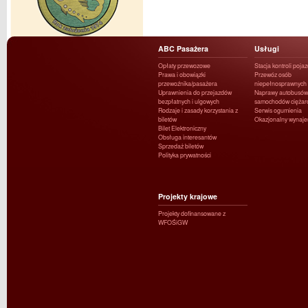
ABC Pasażera
Usługi
Opłaty przewozowe
Stacja kontroli poja
Prawa i obowiązki
Przewóz osób
przewoźnika/pasażera
niepełnosprawnych
Uprawnienia do przejazdów
Naprawy autobusów 
bezpłatnych i ulgowych
samochodów ciężar
Rodzaje i zasady korzystania z
Serwis ogumienia
biletów
Okazjonalny wynaj
Bilet Elektroniczny
Obsługa interesantów
Sprzedaż biletów
Polityka prywatności
Projekty krajowe
Projekty dofinansowane z
WFOŚiGW