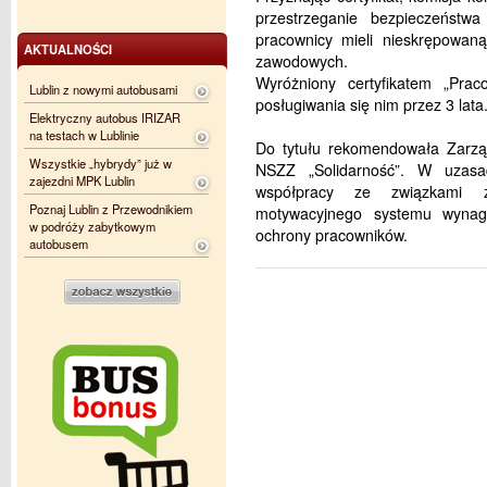
przestrzeganie bezpieczeństw
pracownicy mieli nieskrępowan
AKTUALNOŚCI
zawodowych.
Wyróżniony certyfikatem „Pr
Lublin z nowymi autobusami
posługiwania się nim przez 3 lata
Elektryczny autobus IRIZAR
na testach w Lublinie
Do tytułu rekomendowała Zarzą
Wszystkie „hybrydy” już w
NSZZ „Solidarność”. W uzasadn
zajezdni MPK Lublin
współpracy ze związkami z
Poznaj Lublin z Przewodnikiem
motywacyjnego systemu wynag
w podróży zabytkowym
ochrony pracowników.
autobusem