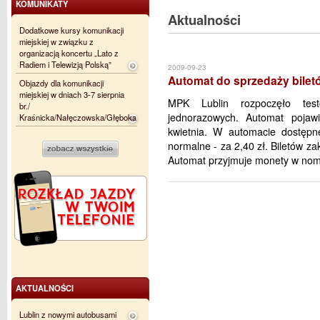
KOMUNIKATY
Aktualności
Dodatkowe kursy komunikacji
miejskiej w związku z
organizacją koncertu „Lato z
Radiem i Telewizją Polską”
2009-09-23
Automat do sprzedaży bilet
Objazdy dla komunikacji
miejskiej w dniach 3-7 sierpnia
MPK Lublin rozpoczęło tes
br./
jednorazowych. Automat poja
Kraśnicka/Nałęczowska/Głęboka
kwietnia. W automacie dostępne
normalne - za 2,40 zł. Biletów z
Automat przyjmuje monety w nomin
AKTUALNOŚCI
Lublin z nowymi autobusami