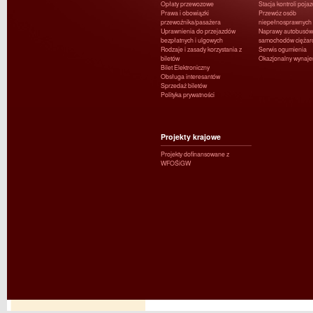
Opłaty przewozowe
Stacja kontroli poja
Prawa i obowiązki
Przewóz osób
przewoźnika/pasażera
niepełnosprawnych
Uprawnienia do przejazdów
Naprawy autobusów 
bezpłatnych i ulgowych
samochodów ciężar
Rodzaje i zasady korzystania z
Serwis ogumienia
biletów
Okazjonalny wynaj
Bilet Elektroniczny
Obsługa interesantów
Sprzedaż biletów
Polityka prywatności
Projekty krajowe
Projekty dofinansowane z
WFOŚiGW