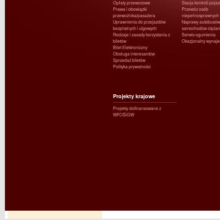
Opłaty przewozowe
Stacja kontroli poja
Prawa i obowiązki
Przewóz osób
przewoźnika/pasażera
niepełnosprawnych
Uprawnienia do przejazdów
Naprawy autobusów 
bezpłatnych i ulgowych
samochodów ciężar
Rodzaje i zasady korzystania z
Serwis ogumienia
biletów
Okazjonalny wynaj
Bilet Elektroniczny
Obsługa interesantów
Sprzedaż biletów
Polityka prywatności
Projekty krajowe
Projekty dofinansowane z
WFOŚiGW