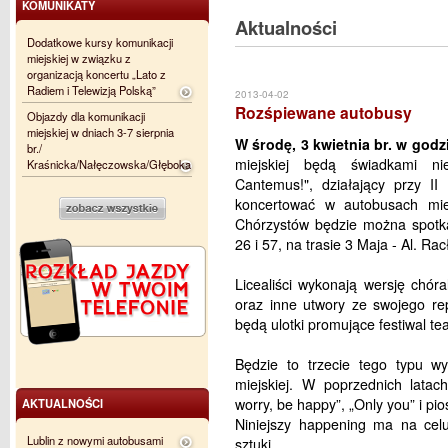
KOMUNIKATY
Aktualności
Dodatkowe kursy komunikacji
miejskiej w związku z
organizacją koncertu „Lato z
Radiem i Telewizją Polską”
2013-04-02
Rozśpiewane autobusy
Objazdy dla komunikacji
miejskiej w dniach 3-7 sierpnia
W środę, 3 kwietnia br. w godz
br./
miejskiej będą świadkami ni
Kraśnicka/Nałęczowska/Głęboka
Cantemus!", działający przy 
koncertować w autobusach mie
Chórzystów będzie można spotka
26 i 57, na trasie 3 Maja - Al. Rac
Licealiści wykonają wersję chór
oraz inne utwory ze swojego r
będą ulotki promujące festiwal tea
Będzie to trzecie tego typu w
miejskiej. W poprzednich latac
worry, be happy”, „Only you” i p
AKTUALNOŚCI
Niniejszy happening ma na celu
Lublin z nowymi autobusami
sztuki.