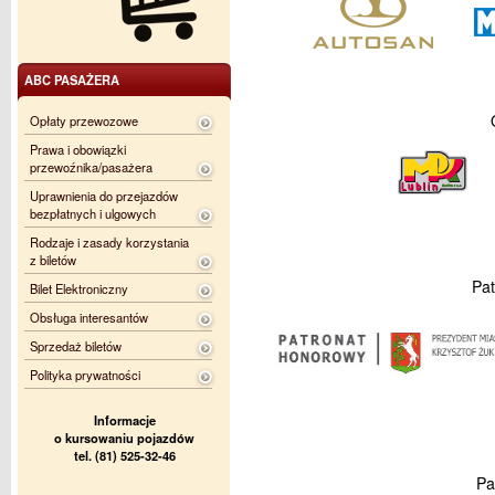
ABC PASAŻERA
Opłaty przewozowe
Prawa i obowiązki
przewoźnika/pasażera
Uprawnienia do przejazdów
bezpłatnych i ulgowych
Rodzaje i zasady korzystania
z biletów
Pat
Bilet Elektroniczny
Obsługa interesantów
Sprzedaż biletów
Polityka prywatności
Informacje
o kursowaniu pojazdów
tel. (81) 525-32-46
Pa