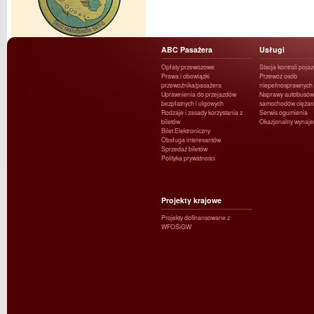
ABC Pasażera
Usługi
Opłaty przewozowe
Stacja kontroli poja
Prawa i obowiązki
Przewóz osób
przewoźnika/pasażera
niepełnosprawnych
Uprawnienia do przejazdów
Naprawy autobusów 
bezpłatnych i ulgowych
samochodów ciężar
Rodzaje i zasady korzystania z
Serwis ogumienia
biletów
Okazjonalny wynaj
Bilet Elektroniczny
Obsługa interesantów
Sprzedaż biletów
Polityka prywatności
Projekty krajowe
Projekty dofinansowane z
WFOŚiGW