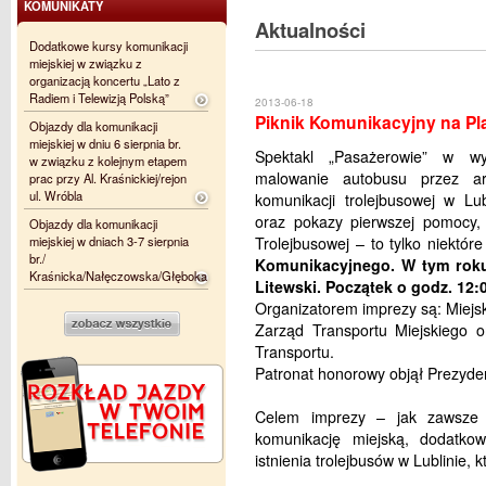
KOMUNIKATY
Aktualności
Dodatkowe kursy komunikacji
miejskiej w związku z
organizacją koncertu „Lato z
Radiem i Telewizją Polską”
2013-06-18
Piknik Komunikacyjny na Pl
Objazdy dla komunikacji
miejskiej w dniu 6 sierpnia br.
Spektakl „Pasażerowie” w wy
w związku z kolejnym etapem
malowanie autobusu przez art
prac przy Al. Kraśnickiej/rejon
ul. Wróbla
komunikacji trolejbusowej w Lu
oraz pokazy pierwszej pomocy, 
Objazdy dla komunikacji
miejskiej w dniach 3-7 sierpnia
Trolejbusowej – to tylko niektór
br./
Komunikacyjnego. W tym roku
Kraśnicka/Nałęczowska/Głęboka
Litewski. Początek o godz. 12:
Organizatorem imprezy są: Miejsk
Zarząd Transportu Miejskiego 
Transportu.
Patronat honorowy objął Prezyden
Celem imprezy – jak zawsze 
komunikację miejską, dodatko
istnienia trolejbusów w Lublinie, 