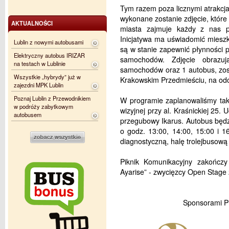
Tym razem poza licznymi atrakcj
wykonane zostanie zdjęcie, które b
AKTUALNOŚCI
miasta zajmuje każdy z nas po
Inicjatywa ma uświadomić mieszk
Lublin z nowymi autobusami
są w stanie zapewnić płynności p
Elektryczny autobus IRIZAR
samochodów. Zdjęcie obrazuj
na testach w Lublinie
samochodów oraz 1 autobus, zos
Wszystkie „hybrydy” już w
Krakowskim Przedmieściu, na odc
zajezdni MPK Lublin
Poznaj Lublin z Przewodnikiem
W programie zaplanowaliśmy takż
w podróży zabytkowym
wizyjnej przy al. Kraśnickiej 25
autobusem
przegubowy Ikarus. Autobus będzi
o godz. 13:00, 14:00, 15:00 i 1
diagnostyczną, halę trolejbusową 
Piknik Komunikacyjny zakońc
Ayarise” - zwycięzcy Open Stage 
Sponsorami P