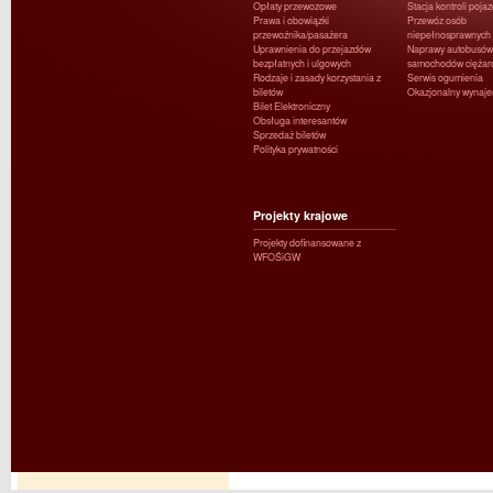
Opłaty przewozowe
Stacja kontroli poja
Prawa i obowiązki
Przewóz osób
przewoźnika/pasażera
niepełnosprawnych
Uprawnienia do przejazdów
Naprawy autobusów 
bezpłatnych i ulgowych
samochodów ciężar
Rodzaje i zasady korzystania z
Serwis ogumienia
biletów
Okazjonalny wynaj
Bilet Elektroniczny
Obsługa interesantów
Sprzedaż biletów
Polityka prywatności
Projekty krajowe
Projekty dofinansowane z
WFOŚiGW