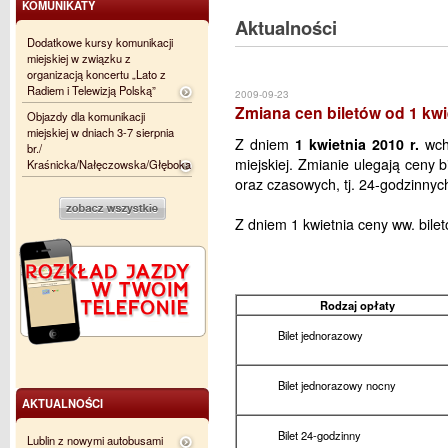
KOMUNIKATY
Aktualności
Dodatkowe kursy komunikacji
miejskiej w związku z
organizacją koncertu „Lato z
Radiem i Telewizją Polską”
2009-09-23
Zmiana cen biletów od 1 kwie
Objazdy dla komunikacji
miejskiej w dniach 3-7 sierpnia
Z dniem
1 kwietnia 2010 r.
wcho
br./
miejskiej. Zmianie ulegają ceny
Kraśnicka/Nałęczowska/Głęboka
oraz czasowych, tj. 24-godzinnyc
Z dniem 1 kwietnia ceny ww. bile
Rodzaj opłaty
Bilet jednorazowy
Bilet jednorazowy nocny
AKTUALNOŚCI
Bilet 24-godzinny
Lublin z nowymi autobusami