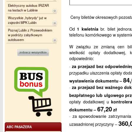
Elektryczny autobus IRIZAR
na testach w Lublinie
Ceny biletów okresowych pozosta
Wszystkie „hybrydy” już w
zajezdni MPK Lublin
Od
1 kwietnia
br. bilet jedno
Poznaj Lublin z Przewodnikiem
telefonu komórkowego w system
w podróży zabytkowym
autobusem
W związku ze zmianą cen bil
wielkość opłaty dodatkowej,
odpowiednio:
·
za przejazd bez odpowiedni
przypadku uiszczenia opłaty doda
84,
wystawienia dokumentu –
·
za przejazd bez ważnego do
bezpłatnego lub ulgowego prz
opłaty dodatkowej u
kontrolera
67,20
dokumentu –
zł
· za spowodowanie zatrzymania 
360,
uzasadnionej przyczyny –
ABC PASAŻERA