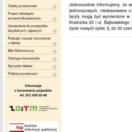
Jednocześnie informujemy, że ws
Opłaty przewozowe
jednorazowych, nieskasowane o 
Prawa i obowiązki
taryfy mogą być wymienione w k
przewoźnika/pasażera
Kraśnicka 25 i ul. Bajkowskiego 
Uprawnienia do przejazdów
życie nowych opłat, tj. do 30 cze
bezpłatnych i ulgowych
Rodzaje i zasady korzystania
z biletów
Bilet Elektroniczny
Obsługa interesantów
Sprzedaż biletów
Polityka prywatności
Informacje
o kursowaniu pojazdów
tel. (81) 525-32-46