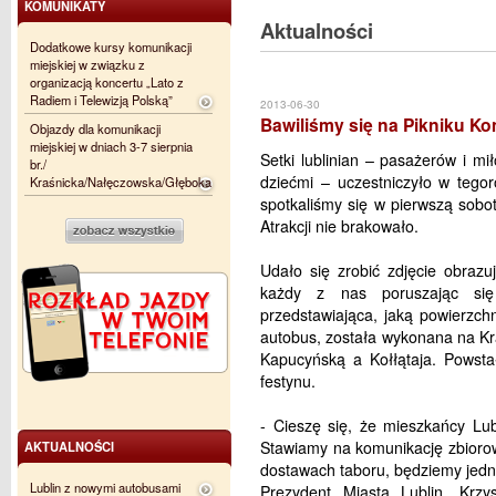
KOMUNIKATY
Aktualności
Dodatkowe kursy komunikacji
miejskiej w związku z
organizacją koncertu „Lato z
Radiem i Telewizją Polską”
2013-06-30
Bawiliśmy się na Pikniku 
Objazdy dla komunikacji
miejskiej w dniach 3-7 sierpnia
Setki lublinian – pasażerów i mi
br./
dziećmi – uczestniczyło w teg
Kraśnicka/Nałęczowska/Głęboka
spotkaliśmy się w pierwszą sobot
Atrakcji nie brakowało.
Udało się zrobić zdjęcie obrazu
każdy z nas poruszając się 
przedstawiająca, jaką powierzc
autobus, została wykonana na Kr
Kapucyńską a Kołłątaja. Powsta
festynu.
- Cieszę się, że mieszkańcy Lubl
Stawiamy na komunikację zbiorową
AKTUALNOŚCI
dostawach taboru, będziemy jedn
Lublin z nowymi autobusami
Prezydent Miasta Lublin, Krzys