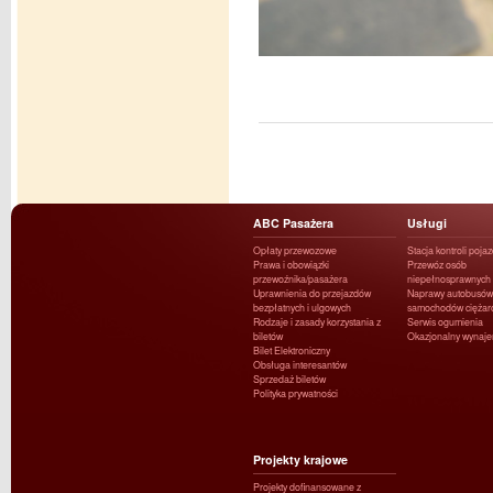
ABC Pasażera
Usługi
Opłaty przewozowe
Stacja kontroli poja
Prawa i obowiązki
Przewóz osób
przewoźnika/pasażera
niepełnosprawnych
Uprawnienia do przejazdów
Naprawy autobusów 
bezpłatnych i ulgowych
samochodów ciężar
Rodzaje i zasady korzystania z
Serwis ogumienia
biletów
Okazjonalny wynaj
Bilet Elektroniczny
Obsługa interesantów
Sprzedaż biletów
Polityka prywatności
Projekty krajowe
Projekty dofinansowane z