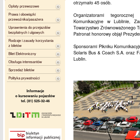
otrzymało 45 osób.
Opłaty przewozowe
Prawa i obowiązki
Organizatorami tegorocznej 
przewoźnika/pasażera
Komunikacyjne w Lublinie, Za
Towarzystwo Zrównoważonego Tr
Uprawnienia do przejazdów
bezpłatnych i ulgowych
Patronat honorowy objął Prezyden
Rodzaje i zasady korzystania
z biletów
Sponsorami Pikniku Komunikacyj
Solaris Bus & Coach S.A. oraz 
Bilet Elektroniczny
Lublin.
Obsługa interesantów
Sprzedaż biletów
Polityka prywatności
Informacje
o kursowaniu pojazdów
tel. (81) 525-32-46