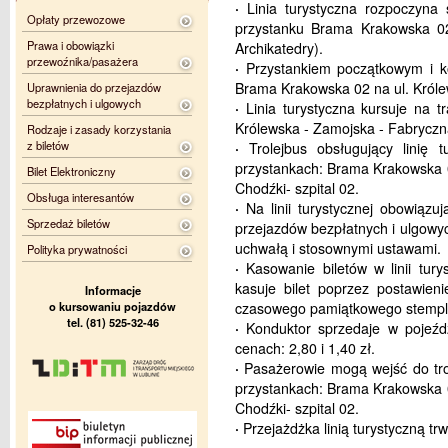
·
Linia turystyczna rozpoczyna 
Opłaty przewozowe
przystanku Brama Krakowska 02 
Prawa i obowiązki
Archikatedry).
przewoźnika/pasażera
·
Przystankiem początkowym i koń
Brama Krakowska 02 na ul. Królew
Uprawnienia do przejazdów
bezpłatnych i ulgowych
·
Linia turystyczna kursuje na t
Królewska - Zamojska - Fabryczn
Rodzaje i zasady korzystania
z biletów
·
Trolejbus obsługujący linię t
przystankach: Brama Krakowska 
Bilet Elektroniczny
Chodźki- szpital 02.
Obsługa interesantów
·
Na linii turystycznej obowiązu
Sprzedaż biletów
przejazdów bezpłatnych i ulgowyc
uchwałą i stosownymi ustawami.
Polityka prywatności
·
Kasowanie biletów w linii tury
kasuje bilet poprzez postawien
Informacje
o kursowaniu pojazdów
czasowego pamiątkowego stempla 
tel. (81) 525-32-46
·
Konduktor sprzedaje w pojeźdz
cenach: 2,80 i 1,40 zł.
·
Pasażerowie mogą wejść do trol
przystankach: Brama Krakowska 
Chodźki- szpital 02.
·
Przejażdżka linią turystyczną trw