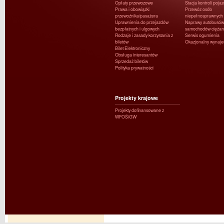
Opłaty przewozowe
Stacja kontroli poja
Prawa i obowiązki
Przewóz osób
przewoźnika/pasażera
niepełnosprawnych
Uprawnienia do przejazdów
Naprawy autobusów 
bezpłatnych i ulgowych
samochodów ciężar
Rodzaje i zasady korzystania z
Serwis ogumienia
biletów
Okazjonalny wynaj
Bilet Elektroniczny
Obsługa interesantów
Sprzedaż biletów
Polityka prywatności
Projekty krajowe
Projekty dofinansowane z
WFOŚiGW