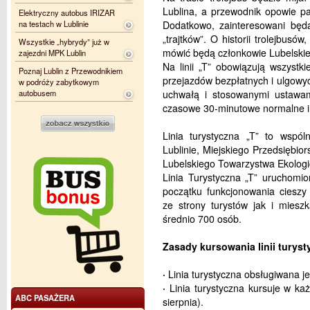
Lublina, a przewodnik opowie p
Elektryczny autobus IRIZAR
na testach w Lublinie
Dodatkowo, zainteresowani będą
„trajtków”. O historii trolejbus
Wszystkie „hybrydy” już w
mówić będą członkowie Lubelskie
zajezdni MPK Lublin
Na linii „T” obowiązują wszystk
Poznaj Lublin z Przewodnikiem
przejazdów bezpłatnych i ulgowyc
w podróży zabytkowym
autobusem
uchwałą i stosowanymi ustawam
czasowe 30-minutowe normalne i 
Linia turystyczna „T” to wspól
Lublinie, Miejskiego Przedsiębio
Lubelskiego Towarzystwa Ekologi
Linia Turystyczna „T” uruchomi
początku funkcjonowania cieszy
ze strony turystów jak i miesz
średnio 700 osób.
Zasady kursowania linii turysty
·
Linia turystyczna obsługiwana j
·
Linia turystyczna kursuje w każd
ABC PASAŻERA
sierpnia).