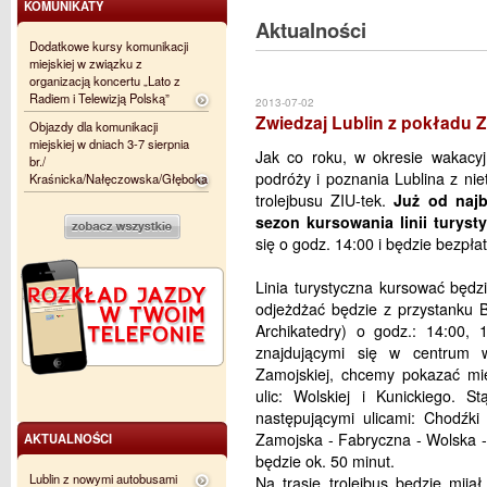
KOMUNIKATY
Aktualności
Dodatkowe kursy komunikacji
miejskiej w związku z
organizacją koncertu „Lato z
Radiem i Telewizją Polską”
2013-07-02
Zwiedzaj Lublin z pokładu Z
Objazdy dla komunikacji
miejskiej w dniach 3-7 sierpnia
Jak co roku, w okresie wakacy
br./
podróży i poznania Lublina z ni
Kraśnicka/Nałęczowska/Głęboka
trolejbusu ZIU-tek.
Już od najbl
sezon kursowania linii turyst
się o godz. 14:00 i będzie bezpł
Linia turystyczna kursować będzi
odjeżdżać będzie z przystanku 
Archikatedry) o godz.: 14:00, 
znajdującymi się w centrum w 
Zamojskiej, chcemy pokazać mie
ulic: Wolskiej i Kunickiego. S
następującymi ulicami: Chodźki
Zamojska - Fabryczna - Wolska -
AKTUALNOŚCI
będzie ok. 50 minut.
Lublin z nowymi autobusami
Na trasie trolejbus będzie mijał