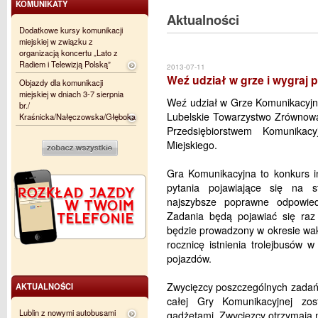
KOMUNIKATY
Aktualności
Dodatkowe kursy komunikacji
miejskiej w związku z
organizacją koncertu „Lato z
Radiem i Telewizją Polską”
2013-07-11
Weź udział w grze i wygraj 
Objazdy dla komunikacji
miejskiej w dniach 3-7 sierpnia
Weź udział w Grze Komunikacyjne
br./
Lubelskie Towarzystwo Zrównowa
Kraśnicka/Nałęczowska/Głęboka
Przedsiębiorstwem Komunikac
Miejskiego.
Gra Komunikacyjna to konkurs i
pytania pojawiające się na 
najszybsze poprawne odpowied
Zadania będą pojawiać się raz
będzie prowadzony w okresie wa
rocznicę istnienia trolejbusów w
pojazdów.
Zwycięzcy poszczególnych zadań o
AKTUALNOŚCI
całej Gry Komunikacyjnej zos
Lublin z nowymi autobusami
gadżetami. Zwycięzcy otrzymają 