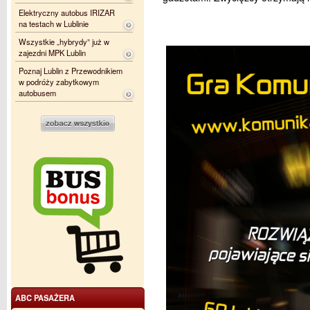
Elektryczny autobus IRIZAR
na testach w Lublinie
Wszystkie „hybrydy” już w
zajezdni MPK Lublin
Poznaj Lublin z Przewodnikiem
w podróży zabytkowym
autobusem
ABC PASAŻERA