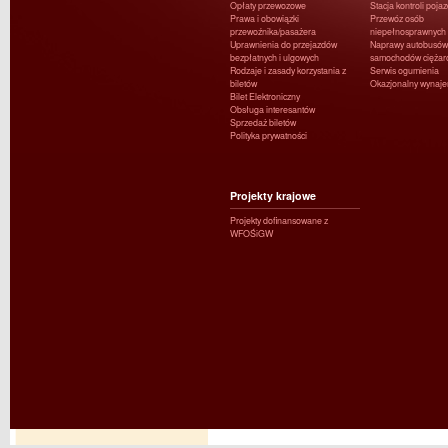
Opłaty przewozowe
Stacja kontroli poja
Prawa i obowiązki
Przewóz osób
przewoźnika/pasażera
niepełnosprawnych
Uprawnienia do przejazdów
Naprawy autobusów 
bezpłatnych i ulgowych
samochodów ciężar
Rodzaje i zasady korzystania z
Serwis ogumienia
biletów
Okazjonalny wynaj
Bilet Elektroniczny
Obsługa interesantów
Sprzedaż biletów
Polityka prywatności
Projekty krajowe
Projekty dofinansowane z
WFOŚiGW