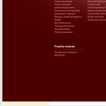
Opłaty przewozowe
Stacja kontroli poja
Prawa i obowiązki
Przewóz osób
przewoźnika/pasażera
niepełnosprawnych
Uprawnienia do przejazdów
Naprawy autobusów 
bezpłatnych i ulgowych
samochodów ciężar
Rodzaje i zasady korzystania z
Serwis ogumienia
biletów
Okazjonalny wynaj
Bilet Elektroniczny
Obsługa interesantów
Sprzedaż biletów
Polityka prywatności
Projekty krajowe
Projekty dofinansowane z
WFOŚiGW