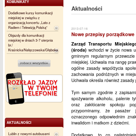
KOMUNIKATY
Aktualności
Dodatkowe kursy komunikacji
miejskiej w związku z
organizacją koncertu „Lato z
Radiem i Telewizją Polską”
2013-07-16
Nowe przepisy porządkowe
Objazdy dla komunikacji
miejskiej w dniach 3-7 sierpnia
Zarząd Transportu Miejskieg
br./
(środa)
wchodzi w życie nowa u
Kraśnicka/Nałęczowska/Głęboka
gminnym regularnym przewozie o
miejskiej. Uchwała ma rangę pra
ogólne zasady współżycia społe
zachowania podróżnych w miejscu
Uchwała określa również zasady p
Tym samym zgodnie z zapisami u
spożywanie alkoholu, palenie ty
oraz zakłócanie spokoju po
przypominamy, że pasażer j
oznaczonego odpowiednim znak
inwalidom i matkom z dziećmi.
AKTUALNOŚCI
Lublin z nowymi autobusami
Dodatkowo, to co najistotnie