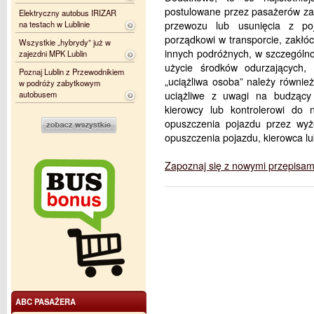
postulowane przez pasażerów za
Elektryczny autobus IRIZAR
na testach w Lublinie
przewozu lub usunięcia z po
porządkowi w transporcie, zakłóc
Wszystkie „hybrydy” już w
innych podróżnych, w szczególno
zajezdni MPK Lublin
użycie środków odurzających
Poznaj Lublin z Przewodnikiem
„uciążliwa osoba” należy równie
w podróży zabytkowym
autobusem
uciążliwe z uwagi na budzący
kierowcy lub kontrolerowi do 
opuszczenia pojazdu przez wy
opuszczenia pojazdu, kierowca l
Zapoznaj się z nowymi przepisa
ABC PASAŻERA