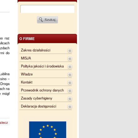
po raz
O FIRMIE
licach
azdach
Zakres działalności
ymi do
MISJA
Polityka jakości i środowiska
Lublina
Władze
ssino –
Kontakt
 Droga
ach na
Przewodnik ochrony danych
e mógł
Zasady cyberhigieny
Deklaracja dostępności
stecz