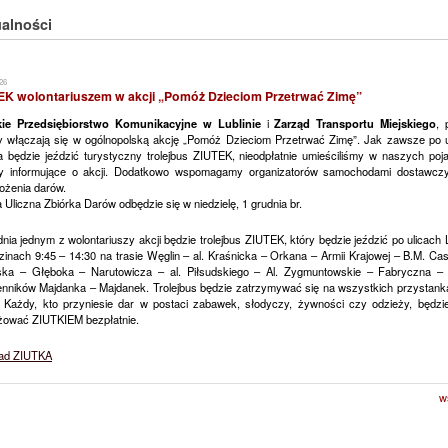
alności
26
EK wolontariuszem w akcji „Pomóż Dzieciom Przetrwać Zimę”
kie Przedsiębiorstwo Komunikacyjne
w Lublinie
i
Zarząd Transportu Miejskiego
, 
ny włączają się w ogólnopolską akcję „Pomóż Dzieciom Przetrwać Zimę”. Jak zawsze po u
na będzie jeździć turystyczny trolejbus ZIUTEK, nieodpłatnie umieściliśmy w naszych poj
ty informujące o akcji. Dodatkowo wspomagamy organizatorów samochodami dostawcz
ożenia darów.
 Uliczna Zbiórka Darów odbędzie się w niedzielę, 1 grudnia br.
nia jednym z wolontariuszy akcji będzie trolejbus ZIUTEK, który będzie jeździć po ulicach 
inach 9:45 – 14:30 na trasie Węglin – al. Kraśnicka – Orkana – Armii Krajowej – B.M. Ca
ska – Głęboka – Narutowicza – al. Piłsudskiego – Al. Zygmuntowskie – Fabryczna –
nników Majdanka – Majdanek. Trolejbus będzie zatrzymywać się na wszystkich przystank
e. Każdy, kto przyniesie dar w postaci zabawek, słodyczy, żywności czy odzieży, będzi
żować ZIUTKIEM bezpłatnie.
ad ZIUTKA
w