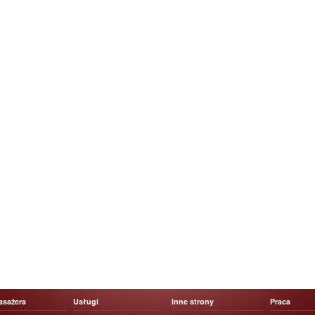
asażera
Usługi
Inne strony
Praca