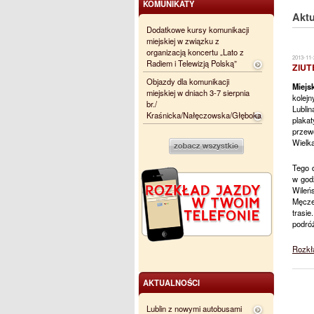
KOMUNIKATY
Aktu
Dodatkowe kursy komunikacji
miejskiej w związku z
organizacją koncertu „Lato z
2013-11-
Radiem i Telewizją Polską”
ZIUT
Objazdy dla komunikacji
Miejs
miejskiej w dniach 3-7 sierpnia
kolej
br./
Lubli
Kraśnicka/Nałęczowska/Głęboka
plaka
przew
Wielka
Tego d
w godz
Wileń
Męcze
trasi
podró
Rozkł
AKTUALNOŚCI
Lublin z nowymi autobusami