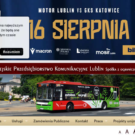
g na najwyższym
, że będą one
dym czasie
Rozumiem
a
Usługi
Zamówienia Publiczne
Kontakt
Praca
Projekty unij
A
A