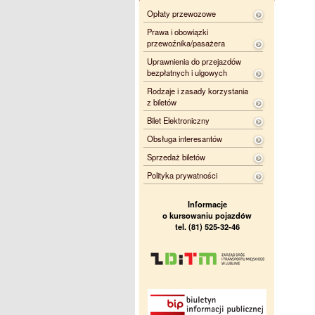
Opłaty przewozowe
Prawa i obowiązki
przewoźnika/pasażera
Uprawnienia do przejazdów
bezpłatnych i ulgowych
Rodzaje i zasady korzystania
z biletów
Bilet Elektroniczny
Obsługa interesantów
Sprzedaż biletów
Polityka prywatności
Informacje
o kursowaniu pojazdów
tel. (81) 525-32-46