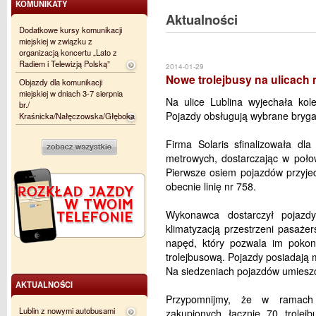
KOMUNIKATY
Aktualności
Dodatkowe kursy komunikacji
miejskiej w związku z
organizacją koncertu „Lato z
Radiem i Telewizją Polską”
2014-01-29
Nowe trolejbusy na ulicach 
Objazdy dla komunikacji
miejskiej w dniach 3-7 sierpnia
Na ulice Lublina wyjechała kole
br./
Pojazdy obsługują wybrane brygady
Kraśnicka/Nałęczowska/Głęboka
Firma Solaris sfinalizowała dla
metrowych, dostarczając w połow
Pierwsze osiem pojazdów przyje
obecnie linię nr 758.
Wykonawca dostarczył pojazdy
klimatyzacją przestrzeni pasaże
napęd, który pozwala im pokon
trolejbusową. Pojazdy posiadają 
Na siedzeniach pojazdów umieszcz
AKTUALNOŚCI
Przypomnijmy, że w ramach r
Lublin z nowymi autobusami
zakupionych łącznie 70 trole