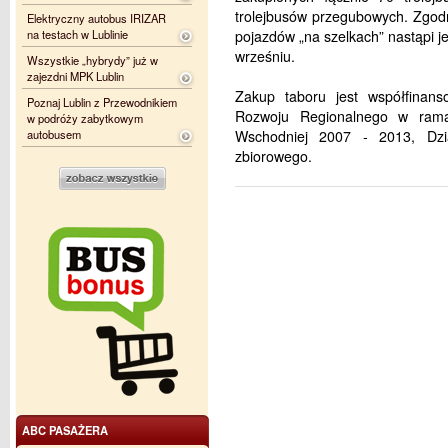
trolejbusów przegubowych. Zgo
Elektryczny autobus IRIZAR
na testach w Lublinie
pojazdów „na szelkach” nastąpi j
wrześniu.
Wszystkie „hybrydy” już w
zajezdni MPK Lublin
Zakup taboru jest współfinan
Poznaj Lublin z Przewodnikiem
Rozwoju Regionalnego w rama
w podróży zabytkowym
autobusem
Wschodniej 2007 - 2013, Dział
zbiorowego.
ABC PASAŻERA