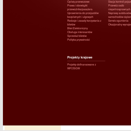
Opłaty przewozowe
Stacja kontroli poja
Prawa i obowiązki
Przewóz osób
przewoźnika/pasażera
niepełnosprawnych
Uprawnienia do przejazdów
Naprawy autobusów 
bezpłatnych i ulgowych
samochodów ciężar
Rodzaje i zasady korzystania z
Serwis ogumienia
biletów
Okazjonalny wynaj
Bilet Elektroniczny
Obsługa interesantów
Sprzedaż biletów
Polityka prywatności
Projekty krajowe
Projekty dofinansowane z
WFOŚiGW