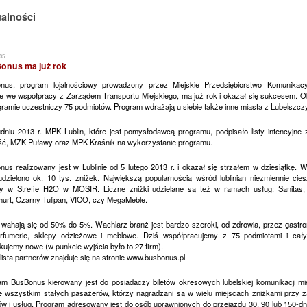
alności
05
onus ma już rok
nus, program lojalnościowy prowadzony przez Miejskie Przedsiębiorstwo Komunikac
nie we współpracy z Zarządem Transportu Miejskiego, ma już rok i okazał się sukcesem. O
ramie uczestniczy 75 podmiotów. Program wdrażają u siebie także inne miasta z Lubelszcz
dniu 2013 r. MPK Lublin, które jest pomysłodawcą programu, podpisało listy intencyjne
ć, MZK Puławy oraz MPK Kraśnik na wykorzystanie programu.
us realizowany jest w Lublinie od 5 lutego 2013 r. i okazał się strzałem w dziesiątkę. 
udzielono ok. 10 tys. zniżek. Największą popularnością wśród lublinian niezmiennie cies
y w Strefie H2O w MOSIR. Liczne zniżki udzielane są też w ramach usług: Sanitas,
hurt, Czarny Tulipan, VICO, czy MegaMeble.
i wahają się od 50% do 5%. Wachlarz branż jest bardzo szeroki, od zdrowia, przez gastro
rfumerie, sklepy odzieżowe i meblowe. Dziś współpracujemy z 75 podmiotami i cał
ujemy nowe (w punkcie wyjścia było to 27 firm).
lista partnerów znajduje się na stronie www.busbonus.pl
am BusBonus kierowany jest do posiadaczy biletów okresowych lubelskiej komunikacji miej
e wszystkim stałych pasażerów, którzy nagradzani są w wielu miejscach zniżkami przy z
ów i usług. Program adresowany jest do osób uprawnionych do przejazdu 30, 90 lub 150-d