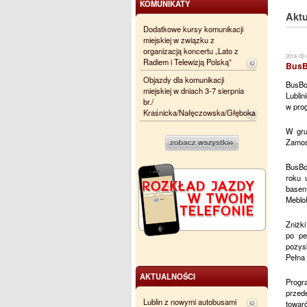
KOMUNIKATY
Aktu
Dodatkowe kursy komunikacji
miejskiej w związku z
organizacją koncertu „Lato z
2014-02-
Radiem i Telewizją Polską”
BusB
Objazdy dla komunikacji
BusBo
miejskiej w dniach 3-7 sierpnia
Lubli
br./
w prog
Kraśnicka/Nałęczowska/Głęboka
W gru
Zamoś
BusBon
roku 
basen
Meblo
Zniżk
po pe
pozysk
Pełna 
AKTUALNOŚCI
Progr
przed
Lublin z nowymi autobusami
towar