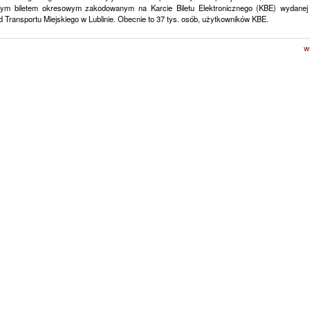
nym biletem okresowym zakodowanym na Karcie Biletu Elektronicznego (KBE) wydanej
 Transportu Miejskiego w Lublinie. Obecnie to 37 tys. osób, użytkowników KBE.
w