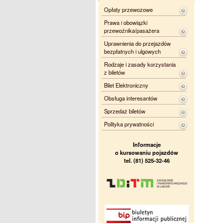
Opłaty przewozowe
Prawa i obowiązki
przewoźnika/pasażera
Uprawnienia do przejazdów
bezpłatnych i ulgowych
Rodzaje i zasady korzystania
z biletów
Bilet Elektroniczny
Obsługa interesantów
Sprzedaż biletów
Polityka prywatności
Informacje
o kursowaniu pojazdów
tel. (81) 525-32-46