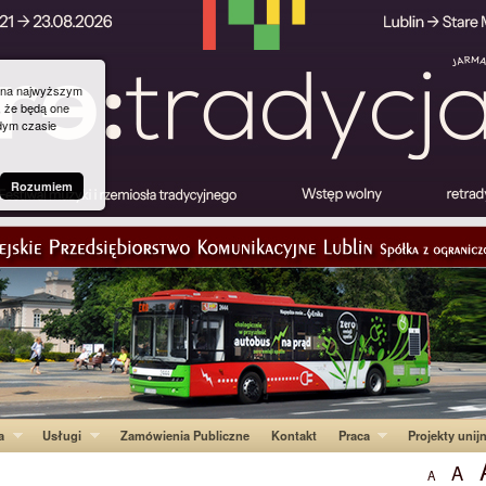
g na najwyższym
, że będą one
dym czasie
Rozumiem
a
Usługi
Zamówienia Publiczne
Kontakt
Praca
Projekty unij
A
A