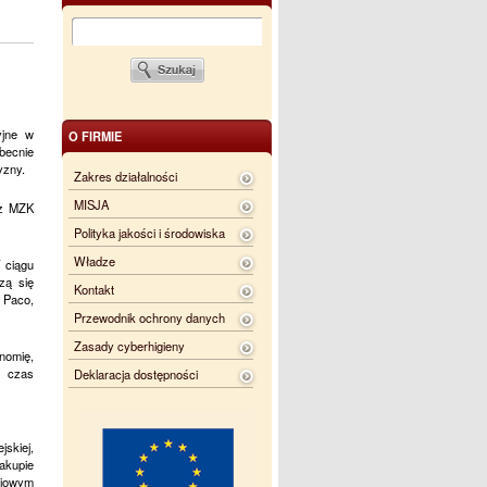
yjne w
O FIRMIE
becnie
yzny.
Zakres działalności
MISJA
 z MZK
Polityka jakości i środowiska
Władze
W ciągu
zą się
Kontakt
 Paco,
Przewodnik ochrony danych
Zasady cyberhigieny
nomię,
y czas
Deklaracja dostępności
skiej,
akupie
niowym