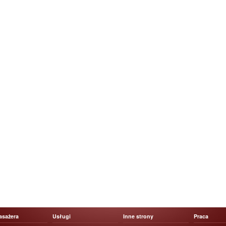
asażera
Usługi
Inne strony
Praca