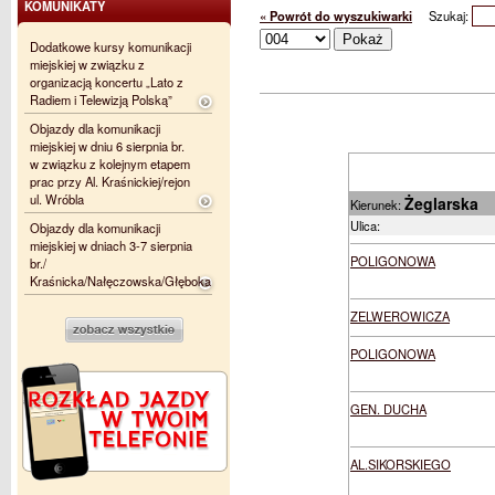
KOMUNIKATY
« Powrót do wyszukiwarki
Szukaj:
Dodatkowe kursy komunikacji
miejskiej w związku z
organizacją koncertu „Lato z
Radiem i Telewizją Polską”
Objazdy dla komunikacji
miejskiej w dniu 6 sierpnia br.
w związku z kolejnym etapem
prac przy Al. Kraśnickiej/rejon
ul. Wróbla
Żeglarska
Kierunek:
Ulica:
Objazdy dla komunikacji
miejskiej w dniach 3-7 sierpnia
POLIGONOWA
br./
Kraśnicka/Nałęczowska/Głęboka
ZELWEROWICZA
POLIGONOWA
GEN. DUCHA
AL.SIKORSKIEGO