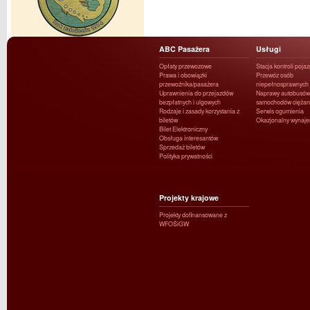
ABC Pasażera
Usługi
Opłaty przewozowe
Stacja kontroli poja
Prawa i obowiązki
Przewóz osób
przewoźnika/pasażera
niepełnosprawnych
Uprawnienia do przejazdów
Naprawy autobusów 
bezpłatnych i ulgowych
samochodów ciężar
Rodzaje i zasady korzystania z
Serwis ogumienia
biletów
Okazjonalny wynaj
Bilet Elektroniczny
Obsługa interesantów
Sprzedaż biletów
Polityka prywatności
Projekty krajowe
Projekty dofinansowane z
WFOŚiGW