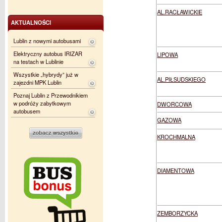
AL.RACŁAWICKIE
AKTUALNOŚCI
Lublin z nowymi autobusami
Elektryczny autobus IRIZAR
LIPOWA
na testach w Lublinie
Wszystkie „hybrydy” już w
AL.PIŁSUDSKIEGO
zajezdni MPK Lublin
Poznaj Lublin z Przewodnikiem
w podróży zabytkowym
DWORCOWA
autobusem
GAZOWA
KROCHMALNA
DIAMENTOWA
ZEMBORZYCKA