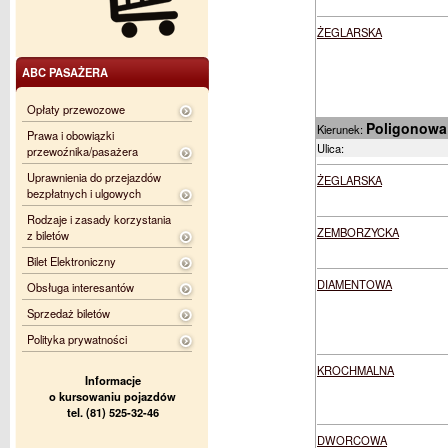
ŻEGLARSKA
ABC PASAŻERA
Opłaty przewozowe
Poligonowa
Kierunek:
Prawa i obowiązki
Ulica:
przewoźnika/pasażera
Uprawnienia do przejazdów
ŻEGLARSKA
bezpłatnych i ulgowych
Rodzaje i zasady korzystania
ZEMBORZYCKA
z biletów
Bilet Elektroniczny
DIAMENTOWA
Obsługa interesantów
Sprzedaż biletów
Polityka prywatności
KROCHMALNA
Informacje
o kursowaniu pojazdów
tel. (81) 525-32-46
DWORCOWA