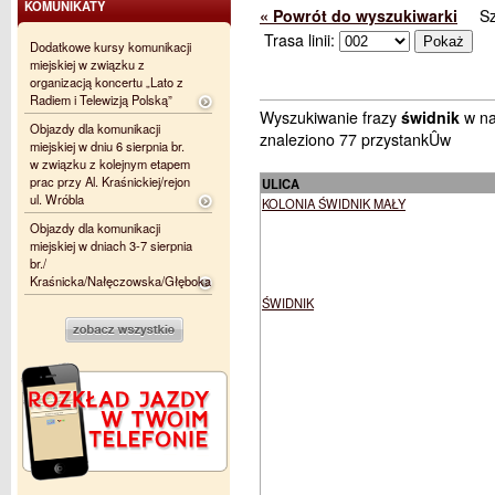
KOMUNIKATY
« Powrót do wyszukiwarki
S
Trasa linii:
Dodatkowe kursy komunikacji
miejskiej w związku z
organizacją koncertu „Lato z
Radiem i Telewizją Polską”
Wyszukiwanie frazy
świdnik
w na
Objazdy dla komunikacji
znaleziono 77 przystankÛw
miejskiej w dniu 6 sierpnia br.
w związku z kolejnym etapem
prac przy Al. Kraśnickiej/rejon
ULICA
ul. Wróbla
KOLONIA ŚWIDNIK MAŁY
Objazdy dla komunikacji
miejskiej w dniach 3-7 sierpnia
br./
Kraśnicka/Nałęczowska/Głęboka
ŚWIDNIK