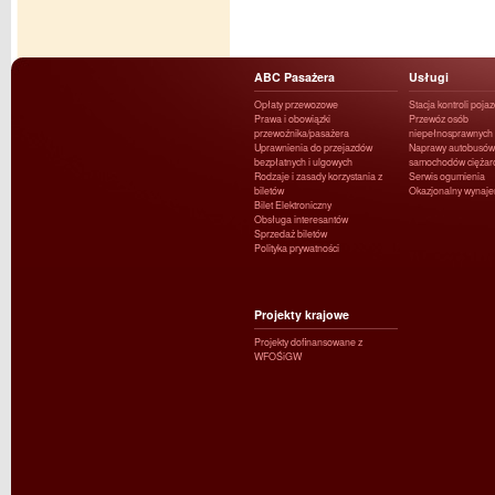
ABC Pasażera
Usługi
Opłaty przewozowe
Stacja kontroli poja
Prawa i obowiązki
Przewóz osób
przewoźnika/pasażera
niepełnosprawnych
Uprawnienia do przejazdów
Naprawy autobusów 
bezpłatnych i ulgowych
samochodów ciężar
Rodzaje i zasady korzystania z
Serwis ogumienia
biletów
Okazjonalny wynaj
Bilet Elektroniczny
Obsługa interesantów
Sprzedaż biletów
Polityka prywatności
Projekty krajowe
Projekty dofinansowane z
WFOŚiGW