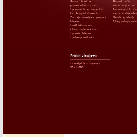
Prawa i obowiązki
Przewóz osób
przewoźnika/pasażera
niepełnosprawnych
Uprawnienia do przejazdów
Naprawy autobusów 
bezpłatnych i ulgowych
samochodów ciężar
Rodzaje i zasady korzystania z
Serwis ogumienia
biletów
Okazjonalny wynaj
Bilet Elektroniczny
Obsługa interesantów
Sprzedaż biletów
Polityka prywatności
Projekty krajowe
Projekty dofinansowane z
WFOŚiGW