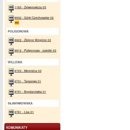
1183 - Zelwerowicza 03
6932 - Górki Czechowskie 02
POLIGONOWA
6922 - Zielone Wzgórze 02
6912 - Poligonowa - osiedle 02
WILLOWA
6723 - Mineralna 03
6731 - Tarasowa 01
6751 - Bogdanówka 01
SŁAWINKOWSKA
6761 - Lisa 01
KOMUNIKATY