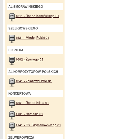
AL.SMORAWIŃSKIEGO
1511 - Rondo Kamińskiego 01
SZELIGOWSKIEGO
1521 - Młodej Polski 01
ELSNERA
1602 - Żywnego 02
AL.KOMPOZYTORÓW POLSKICH
1341 - Żelazowej Woli 01
KONCERTOWA
1351 - Rondo Kilara 01
1131 - Harnasie 01
1141 - Os. Szymanowskiego 01
ZELWEROWICZA