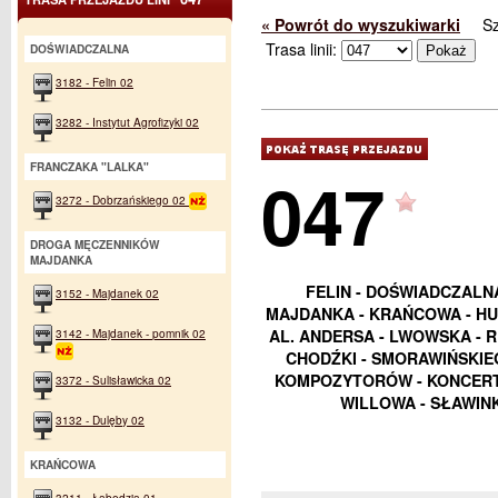
« Powrót do wyszukiwarki
S
Trasa linii:
DOŚWIADCZALNA
3182 - Felin 02
3282 - Instytut Agrofizyki 02
FRANCZAKA "LALKA"
047
3272 - Dobrzańskiego 02
DROGA MĘCZENNIKÓW
MAJDANKA
FELIN - DOŚWIADCZALN
3152 - Majdanek 02
MAJDANKA - KRAŃCOWA - HU
3142 - Majdanek - pomnik 02
AL. ANDERSA - LWOWSKA - 
CHODŹKI - SMORAWIŃSKIEG
KOMPOZYTORÓW - KONCERT
3372 - Sulisławicka 02
WILLOWA - SŁAWIN
3132 - Dulęby 02
KRAŃCOWA
3211 - Łabędzia 01