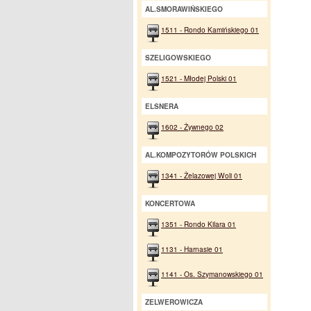
AL.SMORAWIŃSKIEGO
1511 - Rondo Kamińskiego 01
SZELIGOWSKIEGO
1521 - Młodej Polski 01
ELSNERA
1602 - Żywnego 02
AL.KOMPOZYTORÓW POLSKICH
1341 - Żelazowej Woli 01
KONCERTOWA
1351 - Rondo Kilara 01
1131 - Harnasie 01
1141 - Os. Szymanowskiego 01
ZELWEROWICZA