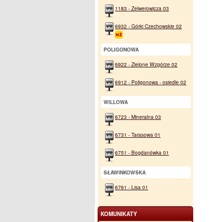
1183 - Zelwerowicza 03
6932 - Górki Czechowskie 02
POLIGONOWA
6922 - Zielone Wzgórze 02
6912 - Poligonowa - osiedle 02
WILLOWA
6723 - Mineralna 03
6731 - Tarasowa 01
6751 - Bogdanówka 01
SŁAWINKOWSKA
6761 - Lisa 01
KOMUNIKATY