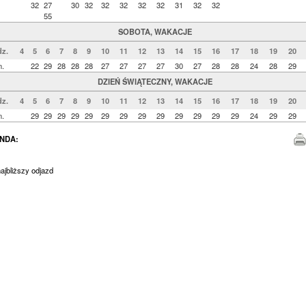
32
27
30
32
32
32
32
32
31
32
32
55
SOBOTA, WAKACJE
z.
4
5
6
7
8
9
10
11
12
13
14
15
16
17
18
19
20
n.
22
29
28
28
28
27
27
27
27
30
27
28
28
24
28
29
DZIEŃ ŚWIĄTECZNY, WAKACJE
z.
4
5
6
7
8
9
10
11
12
13
14
15
16
17
18
19
20
n.
29
29
29
29
29
29
29
29
29
29
29
29
29
24
29
29
NDA:
jbliższy odjazd