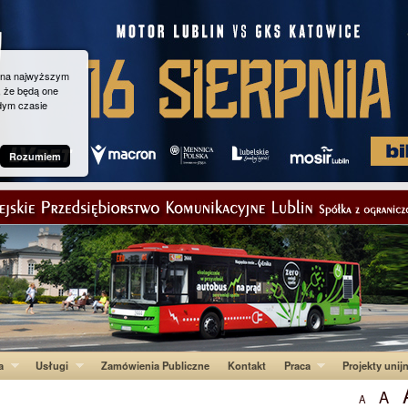
g na najwyższym
, że będą one
dym czasie
Rozumiem
a
Usługi
Zamówienia Publiczne
Kontakt
Praca
Projekty unij
A
A