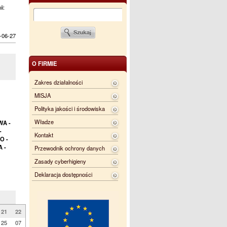
ii:
-06-27
O FIRMIE
Zakres działalności
MISJA
Polityka jakości i środowiska
Władze
WA -
-
Kontakt
O -
 -
Przewodnik ochrony danych
Zasady cyberhigieny
Deklaracja dostępności
21
22
25
07