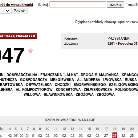
rót do wyszukiwarki
Szukaj:
Trasa lin
Oglądasz rozkłady obowiązujące od 2026
Kierunek:
PRZYSTANEK:
047
Zbożowa
3201 - Pogodna 01
IN - DOŚWIADCZALNA - FRANCZAKA "LALKA" - DROGA M. MAJDANKA - KRAŃCO
HUTNICZA - GOSPODARCZA - MEŁGIEWSKA - AL. ANDERSA - LWOWSKA - RUSKA 
BARTOWSKA - OBYWATELSKA - CHODŹKI - SMORAWIŃSKIEGO - SZELIGOWSKIEG
LSNERA - AL. KOMPOZYTORÓW - KONCERTOWA - ZELWEROWICZA - POLIGONOWA
WILLOWA - SŁAWINKOWSKA - ZBOŻOWA - ZBOŻOWA
DZIEŃ POWSZEDNI, WAKACJE
z.
4
5
6
7
8
9
10
11
12
13
14
15
16
17
18
19
20
n.
42
05
00
31
01
02
02
02
02
02
02
02
02
27
27
32
25