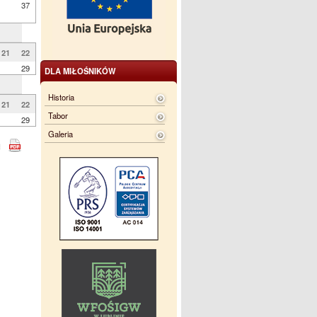
37
21
22
29
DLA MIŁOŚNIKÓW
Historia
21
22
Tabor
29
Galeria