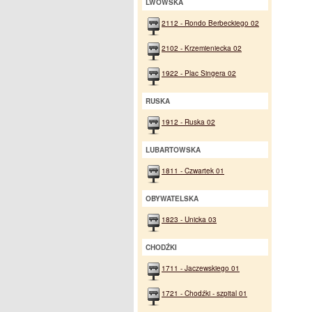
LWOWSKA
2112 - Rondo Berbeckiego 02
2102 - Krzemieniecka 02
1922 - Plac Singera 02
RUSKA
1912 - Ruska 02
LUBARTOWSKA
1811 - Czwartek 01
OBYWATELSKA
1823 - Unicka 03
CHODŹKI
1711 - Jaczewskiego 01
1721 - Chodźki - szpital 01