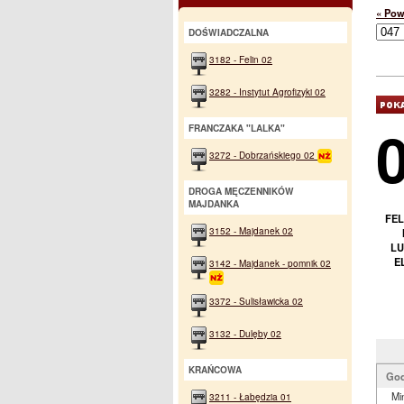
« Pow
DOŚWIADCZALNA
3182 - Felin 02
3282 - Instytut Agrofizyki 02
FRANCZAKA "LALKA"
3272 - Dobrzańskiego 02
DROGA MĘCZENNIKÓW
MAJDANKA
FEL
3152 - Majdanek 02
LU
E
3142 - Majdanek - pomnik 02
3372 - Sulisławicka 02
3132 - Dulęby 02
KRAŃCOWA
God
Mi
3211 - Łabędzia 01