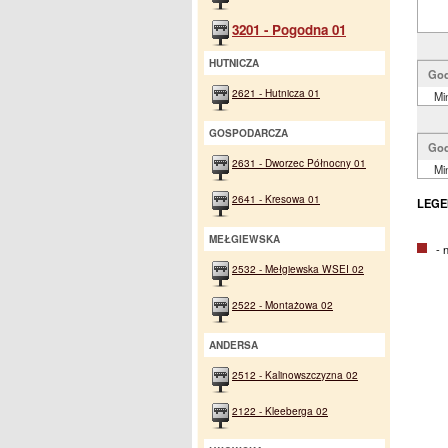
3201 - Pogodna 01
HUTNICZA
God
2621 - Hutnicza 01
Mi
GOSPODARCZA
God
2631 - Dworzec Północny 01
Mi
2641 - Kresowa 01
LEGE
MEŁGIEWSKA
- na
2532 - Mełgiewska WSEI 02
2522 - Montażowa 02
ANDERSA
2512 - Kalinowszczyzna 02
2122 - Kleeberga 02